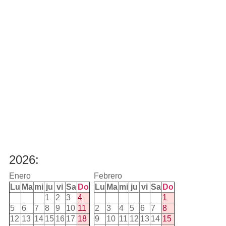
2026:
Enero
Febrero
Lu
Ma
mi
ju
vi
Sa
Do
Lu
Ma
mi
ju
vi
Sa
Do
1
2
3
4
1
5
6
7
8
9
10
11
2
3
4
5
6
7
8
12
13
14
15
16
17
18
9
10
11
12
13
14
15