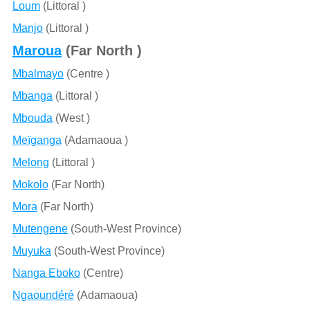
Loum
(Littoral )
Manjo
(Littoral )
Maroua
(Far North )
Mbalmayo
(Centre )
Mbanga
(Littoral )
Mbouda
(West )
Meïganga
(Adamaoua )
Melong
(Littoral )
Mokolo
(Far North)
Mora
(Far North)
Mutengene
(South-West Province)
Muyuka
(South-West Province)
Nanga Eboko
(Centre)
Ngaoundéré
(Adamaoua)