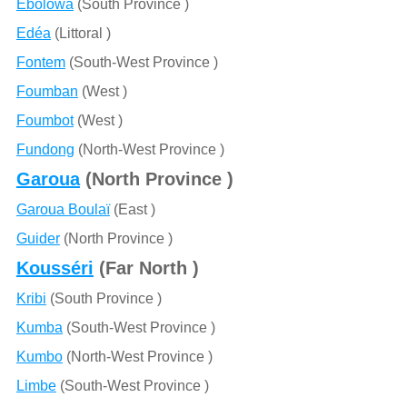
Ébolowa
(South Province )
Edéa
(Littoral )
Fontem
(South-West Province )
Foumban
(West )
Foumbot
(West )
Fundong
(North-West Province )
Garoua
(North Province )
Garoua Boulaï
(East )
Guider
(North Province )
Kousséri
(Far North )
Kribi
(South Province )
Kumba
(South-West Province )
Kumbo
(North-West Province )
Limbe
(South-West Province )