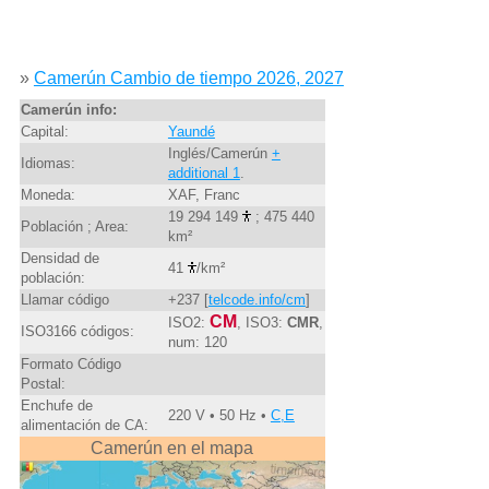
»
Camerún Cambio de tiempo 2026, 2027
Camerún info:
Capital:
Yaundé
Inglés/Camerún
+
Idiomas:
additional 1
.
Moneda:
XAF, Franc
19 294 149
; 475 440
Población ; Area:
km²
Densidad de
41
/km²
población:
Llamar código
+237 [
telcode.info/cm
]
CM
ISO2:
, ISO3:
CMR
,
ISO3166 códigos:
num: 120
Formato Código
Postal:
Enchufe de
220 V • 50 Hz •
C,E
alimentación de CA:
Camerún en el mapa