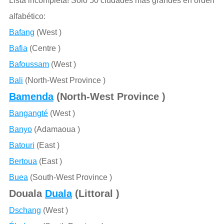
Lista incompleta! Sólo 50 ciudades más grandes en orden
alfabético:
Bafang
(West )
Bafia
(Centre )
Bafoussam
(West )
Bali
(North-West Province )
Bamenda
(North-West Province )
Bangangté
(West )
Banyo
(Adamaoua )
Batouri
(East )
Bertoua
(East )
Buea
(South-West Province )
Douala
Duala
(Littoral )
Dschang
(West )