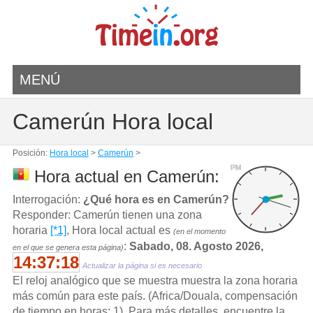
MENÚ
Camerún Hora local
Posición:
Hora local
>
Camerún
>
PM
Hora actual en Camerún:
Interrogación:
¿Qué hora es en Camerún?
Responder: Camerún tienen una zona
horaria
[*1]
, Hora local actual es
(en el momento
:
Sabado, 08. Agosto 2026,
en el que se genera esta página)
14:37:18
Actualizar la página si es necesario
El reloj analógico que se muestra muestra la zona horaria
más común para este país. (Africa/Douala, compensación
de tiempo en horas: 1). Para más detalles, encuentre la