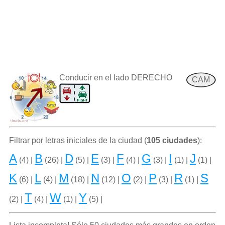
Conducir en el lado DERECHO
CAM
Filtrar por letras iniciales de la ciudad (
105 ciudades
):
A
B
D
E
F
G
I
J
(4) |
(26) |
(5) |
(3) |
(4) |
(3) |
(1) |
(1) |
K
L
M
N
O
P
R
S
(6) |
(4) |
(18) |
(12) |
(2) |
(3) |
(1) |
T
W
Y
(2) |
(4) |
(1) |
(5) |