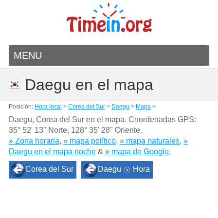
MENU
Daegu en el mapa
Posición:
Hora local
>
Corea del Sur
>
Daegu
>
Mapa
>
Daegu, Corea del Sur en el mapa. Coordenadas GPS:
35° 52' 13" Norte
,
128° 35' 28" Oriente.
» Zona horaria
,
» mapa político
,
» mapa naturales
,
»
Daegu en el mapa noche
&
» mapa de Google
.
Corea del Sur
Daegu
Hora