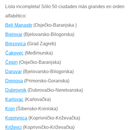
Lista incompleta! Sólo 50 ciudades más grandes en orden
alfabético:
Beli Manastir
(Osječko-Baranjska )
Bjelovar
(Bjelovarsko-Bilogorska)
Brezovica
(Grad Zagreb)
Čakovec
(Međimurska)
Čepin
(Osječko-Baranjska)
Daruvar
(Bjelovarsko-Bilogorska)
Drenova
(Primorsko-Goranska)
Dubrovnik
(Dubrovačko-Neretvanska)
Karlovac
(Karlovačka)
Knin
(Šibensko-Kniniska)
Koprivnica
(Koprivničko-Križevačka)
Križevci
(Koprivničko-Križevačka)