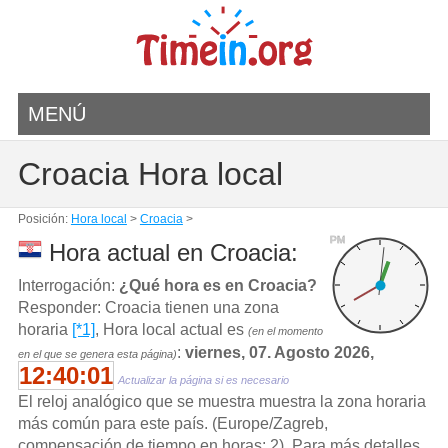
MENÚ
Croacia Hora local
Posición:
Hora local
>
Croacia
>
PM
Hora actual en Croacia:
Interrogación:
¿Qué hora es en Croacia?
Responder: Croacia tienen una zona
horaria
[*1]
, Hora local actual es
(en el momento
:
viernes, 07. Agosto 2026,
en el que se genera esta página)
12:40:01
Actualizar la página si es necesario
El reloj analógico que se muestra muestra la zona horaria
más común para este país. (Europe/Zagreb,
compensación de tiempo en horas: 2). Para más detalles,