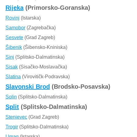
Rijeka
(Primorsko-Goranska)
Rovinj
(Istarska)
Samobor
(Zagrebačka)
Sesvete
(Grad Zagreb)
Šibenik
(Šibensko-Kniniska)
Sinj
(Splitsko-Dalmatinska)
Sisak
(Sisačko-Moslavačka)
Slatina
(Virovitičk-Podravska)
Slavonski Brod
(Brodsko-Posavska)
Solin
(Splitsko-Dalmatinska)
Split
(Splitsko-Dalmatinska)
Stenjevec
(Grad Zagreb)
Trogir
(Splitsko-Dalmatinska)
Umag
(Istarska)