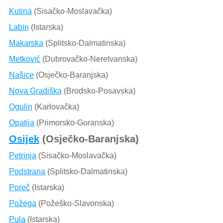
Kutina
(Sisačko-Moslavačka)
Labin
(Istarska)
Makarska
(Splitsko-Dalmatinska)
Metković
(Dubrovačko-Neretvanska)
Našice
(Osječko-Baranjska)
Nova Gradiška
(Brodsko-Posavska)
Ogulin
(Karlovačka)
Opatija
(Primorsko-Goranska)
Osijek
(Osječko-Baranjska)
Petrinja
(Sisačko-Moslavačka)
Podstrana
(Splitsko-Dalmatinska)
Poreč
(Istarska)
Požega
(Požeško-Slavonska)
Pula
(Istarska)