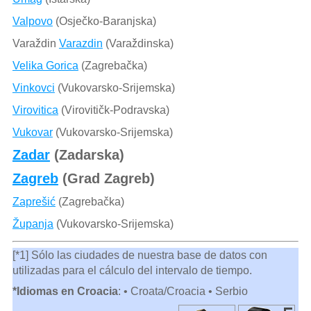
Valpovo
(Osječko-Baranjska)
Varaždin
Varazdin
(Varaždinska)
Velika Gorica
(Zagrebačka)
Vinkovci
(Vukovarsko-Srijemska)
Virovitica
(Virovitičk-Podravska)
Vukovar
(Vukovarsko-Srijemska)
Zadar
(Zadarska)
Zagreb
(Grad Zagreb)
Zaprešić
(Zagrebačka)
Županja
(Vukovarsko-Srijemska)
[*1] Sólo las ciudades de nuestra base de datos con
utilizadas para el cálculo del intervalo de tiempo.
*Idiomas en Croacia
: • Croata/Croacia • Serbio