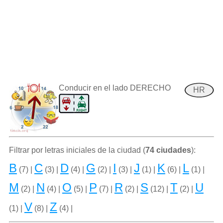
Conducir en el lado DERECHO
HR
Filtrar por letras iniciales de la ciudad (
74 ciudades
):
B
C
D
G
I
J
K
L
(7) |
(3) |
(4) |
(2) |
(3) |
(1) |
(6) |
(1) |
M
N
O
P
R
S
T
U
(2) |
(4) |
(5) |
(7) |
(2) |
(12) |
(2) |
V
Z
(1) |
(8) |
(4) |