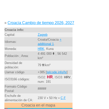
»
Croacia Cambio de tiempo 2026, 2027
Croacia info:
Capital:
Zagreb
Croata/Croacia
+
Idiomas:
additional 1
.
Moneda:
HRK
, Kuna
4 491 000
; 56 542
Población ; Area:
km²
Densidad de
79
/km²
población:
Llamar código
+385 [
telcode.info/hr
]
HR
ISO2:
, ISO3:
HRV
,
ISO3166 códigos:
num: 191
Formato Código
#####
Postal:
Enchufe de
230 V • 50 Hz •
C,F
alimentación de CA:
Croacia en el mapa