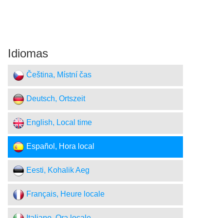
Idiomas
Čeština, Místní čas
Deutsch, Ortszeit
English, Local time
Español, Hora local
Eesti, Kohalik Aeg
Français, Heure locale