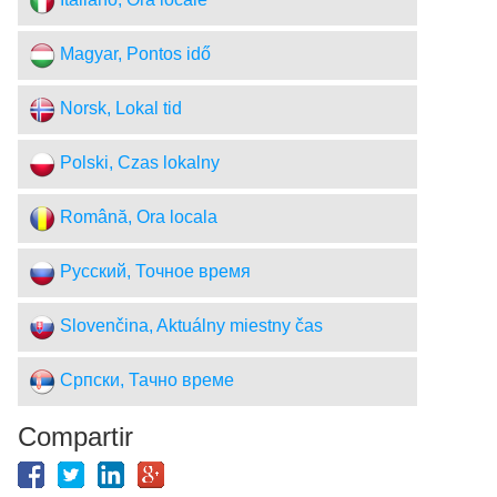
Italiano, Ora locale
Magyar, Pontos idő
Norsk, Lokal tid
Polski, Czas lokalny
Română, Ora locala
Русский, Точное время
Slovenčina, Aktuálny miestny čas
Српски, Тачно време
Compartir