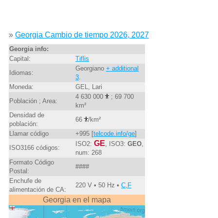
»
Georgia Cambio de tiempo 2026, 2027
Georgia info:
Capital:
Tiflis
Georgiano
+ additional
Idiomas:
3
.
Moneda:
GEL, Lari
4 630 000
; 69 700
Población ; Area:
km²
Densidad de
66
/km²
población:
Llamar código
+995 [
telcode.info/ge
]
GE
ISO2:
, ISO3:
GEO
,
ISO3166 códigos:
num: 268
Formato Código
####
Postal:
Enchufe de
220 V • 50 Hz •
C,F
alimentación de CA:
Georgia en el mapa