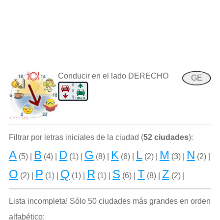
Conducir en el lado DERECHO
GE
Filtrar por letras iniciales de la ciudad (
52 ciudades
):
A
B
D
G
K
L
M
N
(5) |
(4) |
(1) |
(8) |
(6) |
(2) |
(3) |
(2) |
O
P
Q
R
S
T
Z
(2) |
(1) |
(1) |
(1) |
(6) |
(8) |
(2) |
Lista incompleta! Sólo 50 ciudades más grandes en orden
alfabético: