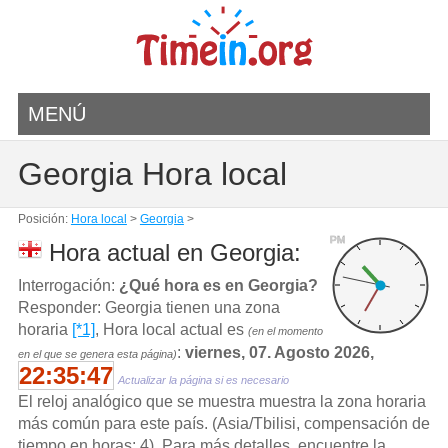
MENÚ
Georgia Hora local
Posición:
Hora local
>
Georgia
>
PM
Hora actual en Georgia:
Interrogación:
¿Qué hora es en Georgia?
Responder: Georgia tienen una zona
horaria
[*1]
, Hora local actual es
(en el momento
:
viernes, 07. Agosto 2026,
en el que se genera esta página)
22:35:47
Actualizar la página si es necesario
El reloj analógico que se muestra muestra la zona horaria
más común para este país. (Asia/Tbilisi, compensación de
tiempo en horas: 4). Para más detalles, encuentre la