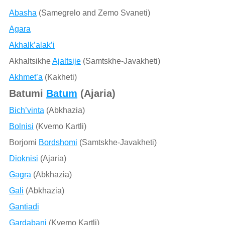
Abasha
(Samegrelo and Zemo Svaneti)
Agara
Akhalk’alak’i
Akhaltsikhe
Ajaltsije
(Samtskhe-Javakheti)
Akhmet’a
(Kakheti)
Batumi
Batum
(Ajaria)
Bich’vinta
(Abkhazia)
Bolnisi
(Kvemo Kartli)
Borjomi
Bordshomi
(Samtskhe-Javakheti)
Dioknisi
(Ajaria)
Gagra
(Abkhazia)
Gali
(Abkhazia)
Gantiadi
Gardabani
(Kvemo Kartli)