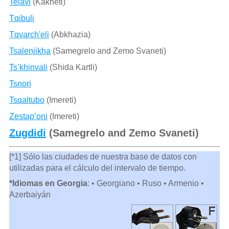
Telavi
(Kakheti)
Tqibuli
Tqvarch'eli
(Abkhazia)
Tsalenjikha
(Samegrelo and Zemo Svaneti)
Ts’khinvali
(Shida Kartli)
Tsnori
Tsqaltubo
(Imereti)
Zestap’oni
(Imereti)
Zugdidi
(Samegrelo and Zemo Svaneti)
[*1] Sólo las ciudades de nuestra base de datos con
utilizadas para el cálculo del intervalo de tiempo.
*Idiomas en Georgia
: • Georgiano • Ruso • Armenio •
Azerbaiyán