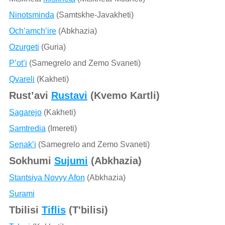
Ninotsminda
(Samtskhe-Javakheti)
Och’amch’ire
(Abkhazia)
Ozurgeti
(Guria)
P’ot’i
(Samegrelo and Zemo Svaneti)
Qvareli
(Kakheti)
Rust’avi
Rustavi
(Kvemo Kartli)
Sagarejo
(Kakheti)
Samtredia
(Imereti)
Senak’i
(Samegrelo and Zemo Svaneti)
Sokhumi
Sujumi
(Abkhazia)
Stantsiya Novyy Afon
(Abkhazia)
Surami
Tbilisi
Tiflis
(T'bilisi)