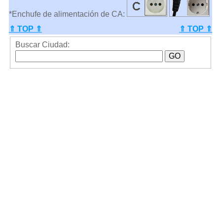
*Enchufe de alimentación de CA:
⇑ TOP ⇑
⇑ TOP ⇑
Buscar Ciudad: