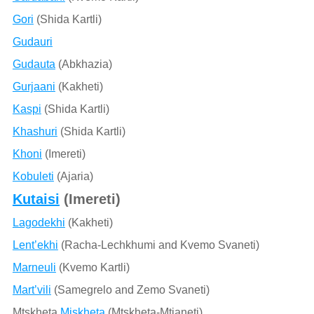
Gori
(Shida Kartli)
Gudauri
Gudauta
(Abkhazia)
Gurjaani
(Kakheti)
Kaspi
(Shida Kartli)
Khashuri
(Shida Kartli)
Khoni
(Imereti)
Kobuleti
(Ajaria)
Kutaisi
(Imereti)
Lagodekhi
(Kakheti)
Lent’ekhi
(Racha-Lechkhumi and Kvemo Svaneti)
Marneuli
(Kvemo Kartli)
Mart’vili
(Samegrelo and Zemo Svaneti)
Mtskheta
Miskheta
(Mtskheta-Mtianeti)