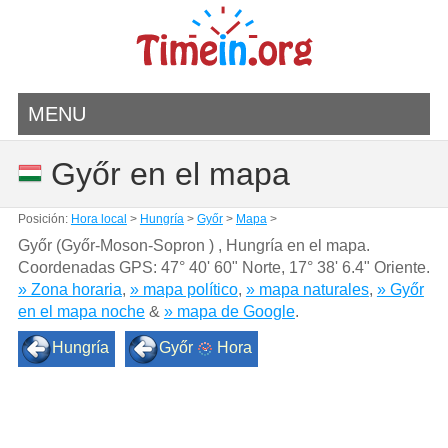
MENU
Győr en el mapa
Posición:
Hora local
>
Hungría
>
Győr
>
Mapa
>
Győr (Győr-Moson-Sopron ) , Hungría en el mapa.
Coordenadas GPS:
47° 40' 60" Norte
,
17° 38' 6.4" Oriente.
» Zona horaria
,
» mapa político
,
» mapa naturales
,
» Győr
en el mapa noche
&
» mapa de Google
.
Hungría
Győr
Hora