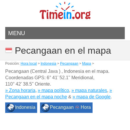
MENU
Pecangaan en el mapa
Posición:
Hora local
>
Indonesia
>
Pecangaan
>
Mapa
>
Pecangaan (Central Java ) , Indonesia en el mapa.
Coordenadas GPS:
6° 41' 52.1" Meridional
,
110° 42' 38.5" Oriente.
» Zona horaria
,
» mapa político
,
» mapa naturales
,
»
Pecangaan en el mapa noche
&
» mapa de Google
.
Indonesia
Pecangaan
Hora