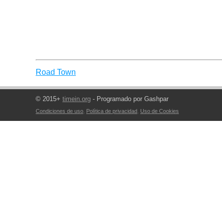
Road Town
© 2015+
timein.org
- Programado por Gashpar
Condiciones de uso
,
Política de privacidad
,
Uso de Cookies