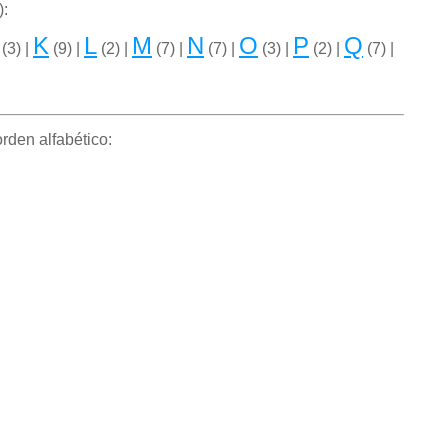
):
K
L
M
N
O
P
Q
(3) |
(9) |
(2) |
(7) |
(7) |
(3) |
(2) |
(7) |
rden alfabético: