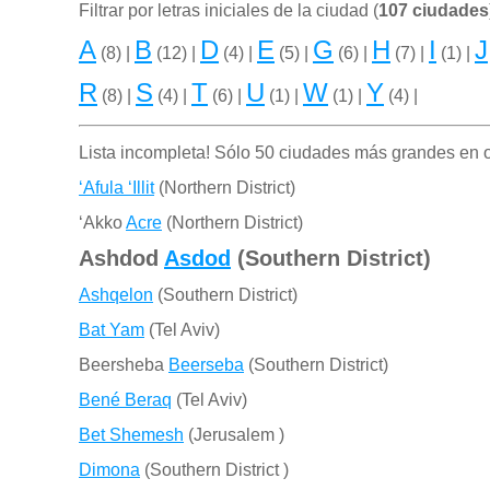
Filtrar por letras iniciales de la ciudad (
107 ciudades
A
B
D
E
G
H
I
J
(8) |
(12) |
(4) |
(5) |
(6) |
(7) |
(1) |
R
S
T
U
W
Y
(8) |
(4) |
(6) |
(1) |
(1) |
(4) |
Lista incompleta! Sólo 50 ciudades más grandes en o
‘Afula ‘Illit
(Northern District)
‘Akko
Acre
(Northern District)
Ashdod
Asdod
(Southern District)
Ashqelon
(Southern District)
Bat Yam
(Tel Aviv)
Beersheba
Beerseba
(Southern District)
Bené Beraq
(Tel Aviv)
Bet Shemesh
(Jerusalem )
Dimona
(Southern District )