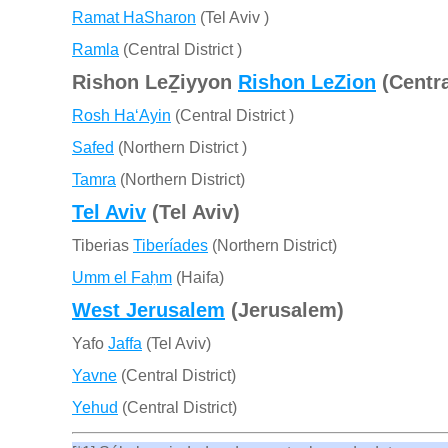
Ramat HaSharon
(Tel Aviv )
Ramla
(Central District )
Rishon LeẔiyyon
Rishon LeZion
(Central
Rosh Ha‘Ayin
(Central District )
Safed
(Northern District )
Tamra
(Northern District)
Tel Aviv
(Tel Aviv)
Tiberias
Tiberíades
(Northern District)
Umm el Faḥm
(Haifa)
West Jerusalem
(Jerusalem)
Yafo
Jaffa
(Tel Aviv)
Yavne
(Central District)
Yehud
(Central District)