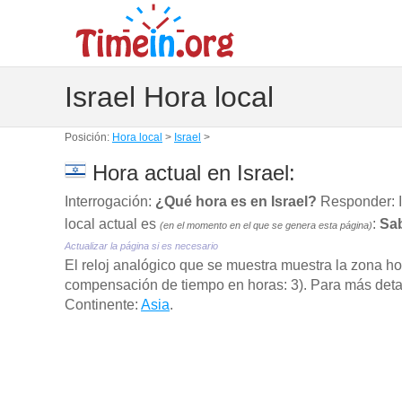
Israel Hora local
Posición:
Hora local
>
Israel
>
Hora actual en Israel:
Interrogación:
¿Qué hora es en Israel?
Responder: I
local actual es
:
Sab
(en el momento en el que se genera esta página)
Actualizar la página si es necesario
El reloj analógico que se muestra muestra la zona h
compensación de tiempo en horas: 3). Para más detall
Continente:
Asia
.