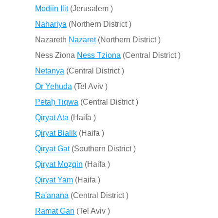
Modiin Ilit
(Jerusalem )
Nahariya
(Northern District )
Nazareth
Nazaret
(Northern District )
Ness Ziona
Ness Tziona
(Central District )
Netanya
(Central District )
Or Yehuda
(Tel Aviv )
Petaẖ Tiqwa
(Central District )
Qiryat Ata
(Haifa )
Qiryat Bialik
(Haifa )
Qiryat Gat
(Southern District )
Qiryat Moẕqin
(Haifa )
Qiryat Yam
(Haifa )
Ra'anana
(Central District )
Ramat Gan
(Tel Aviv )