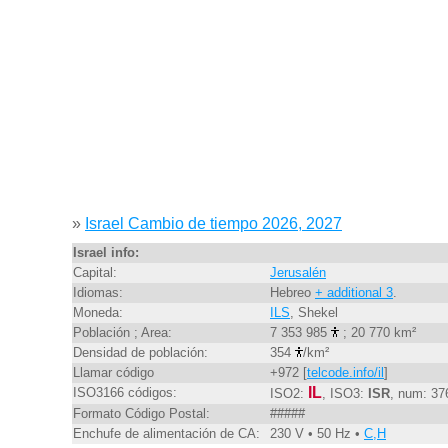
»
Israel Cambio de tiempo 2026, 2027
Israel info:
Capital:
Jerusalén
Idiomas:
Hebreo
+ additional 3
.
Moneda:
ILS
, Shekel
Población ; Area:
7 353 985
; 20 770 km²
Densidad de población:
354
/km²
Llamar código
+972 [
telcode.info/il
]
IL
ISO3166 códigos:
ISO2:
, ISO3:
ISR
, num: 37
Formato Código Postal:
#####
Enchufe de alimentación de CA:
230 V • 50 Hz •
C,H