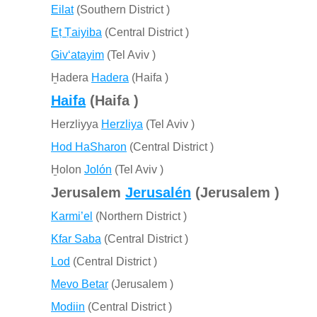
Eilat
(Southern District )
Eṭ Ṭaiyiba
(Central District )
Giv‘atayim
(Tel Aviv )
H̱adera
Hadera
(Haifa )
Haifa
(Haifa )
Herzliyya
Herzliya
(Tel Aviv )
Hod HaSharon
(Central District )
H̱olon
Jolón
(Tel Aviv )
Jerusalem
Jerusalén
(Jerusalem )
Karmi’el
(Northern District )
Kfar Saba
(Central District )
Lod
(Central District )
Mevo Betar
(Jerusalem )
Modiin
(Central District )