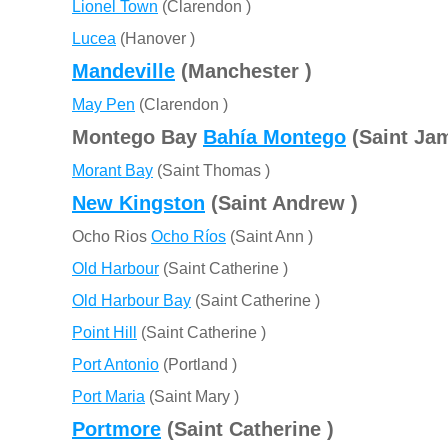
Lionel Town
(Clarendon )
Lucea
(Hanover )
Mandeville
(Manchester )
May Pen
(Clarendon )
Montego Bay
Bahía Montego
(Saint Ja
Morant Bay
(Saint Thomas )
New Kingston
(Saint Andrew )
Ocho Rios
Ocho Ríos
(Saint Ann )
Old Harbour
(Saint Catherine )
Old Harbour Bay
(Saint Catherine )
Point Hill
(Saint Catherine )
Port Antonio
(Portland )
Port Maria
(Saint Mary )
Portmore
(Saint Catherine )