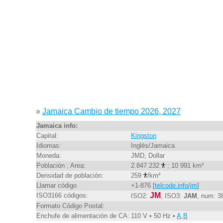
»
Jamaica Cambio de tiempo 2026, 2027
Jamaica info:
Capital:
Kingston
Idiomas:
Inglés/Jamaica
Moneda:
JMD, Dollar
Población ; Area:
2 847 232
; 10 991 km²
Densidad de población:
259
/km²
Llamar código
+1-876 [
telcode.info/jm
]
JM
ISO3166 códigos:
ISO2:
, ISO3:
JAM
, num: 3
Formato Código Postal:
Enchufe de alimentación de CA:
110 V • 50 Hz •
A,B