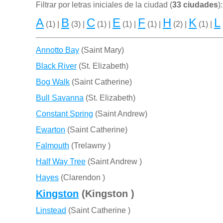
Filtrar por letras iniciales de la ciudad (
33 ciudades
):
A
B
C
E
F
H
K
L
(1) |
(3) |
(1) |
(1) |
(1) |
(2) |
(1) |
Annotto Bay
(Saint Mary)
Black River
(St. Elizabeth)
Bog Walk
(Saint Catherine)
Bull Savanna
(St. Elizabeth)
Constant Spring
(Saint Andrew)
Ewarton
(Saint Catherine)
Falmouth
(Trelawny )
Half Way Tree
(Saint Andrew )
Hayes
(Clarendon )
Kingston
(Kingston )
Linstead
(Saint Catherine )