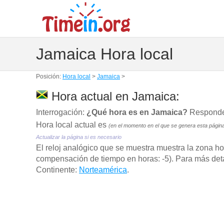
Jamaica Hora local
Posición:
Hora local
>
Jamaica
>
Hora actual en Jamaica:
Interrogación:
¿Qué hora es en Jamaica?
Responder
Hora local actual es
(en el momento en el que se genera esta págin
Actualizar la página si es necesario
El reloj analógico que se muestra muestra la zona h
compensación de tiempo en horas: -5). Para más detal
Continente:
Norteamérica
.