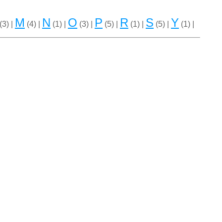
M
N
O
P
R
S
Y
(3) |
(4) |
(1) |
(3) |
(5) |
(1) |
(5) |
(1) |