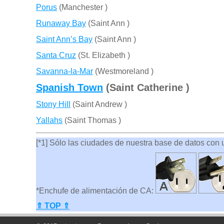
Porus
(Manchester )
Runaway Bay
(Saint Ann )
Saint Ann’s Bay
(Saint Ann )
Santa Cruz
(St. Elizabeth )
Savanna-la-Mar
(Westmoreland )
Spanish Town
(Saint Catherine )
Stony Hill
(Saint Andrew )
Yallahs
(Saint Thomas )
[*1] Sólo las ciudades de nuestra base de datos con ut
*Enchufe de alimentación de CA:
⇑ TOP ⇑