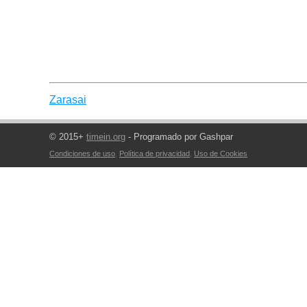
Zarasai
© 2015+
timein.org
- Programado por Gashpar
Condiciones de uso
,
Política de privacidad
,
Uso de Cookies