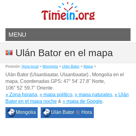
MENU
Ulán Bator en el mapa
Posición:
Hora local
>
Mongolia
>
Ulán Bator
>
Mapa
>
Ulán Bator (Ulaanbaatar, Ulaanbaatar) , Mongolia en el
mapa. Coordenadas GPS:
47° 54' 27.8" Norte
,
106° 52' 59.7" Oriente.
» Zona horaria
,
» mapa político
,
» mapa naturales
,
» Ulán
Bator en el mapa noche
&
» mapa de Google
.
Mongolia
Ulán Bator
Hora