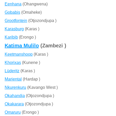
Eenhana
(Ohangwena)
Gobabis
(Omaheke)
Grootfontein
(Otjozondjupa )
Karasburg
(Karas )
Karibib
(Erongo )
Katima Mulilo
(Zambezi )
Keetmanshoop
(Karas )
Khorixas
(Kunene )
Lüderitz
(Karas )
Mariental
(Hardap )
Nkurenkuru
(Kavango West )
Okahandja
(Otjozondjupa )
Okakarara
(Otjozondjupa )
Omaruru
(Erongo )