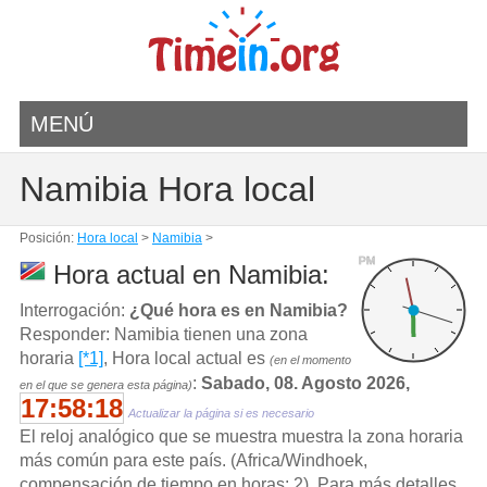
MENÚ
Namibia Hora local
Posición:
Hora local
>
Namibia
>
PM
Hora actual en Namibia:
Interrogación:
¿Qué hora es en Namibia?
Responder: Namibia tienen una zona
horaria
[*1]
, Hora local actual es
(en el momento
:
Sabado, 08. Agosto 2026,
en el que se genera esta página)
17:58:18
Actualizar la página si es necesario
El reloj analógico que se muestra muestra la zona horaria
más común para este país. (Africa/Windhoek,
compensación de tiempo en horas: 2). Para más detalles,