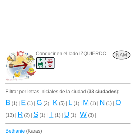
Conducir en el lado IZQUIERDO
NAM
Filtrar por letras iniciales de la ciudad (
33 ciudades
):
B
E
G
K
L
M
N
O
(1) |
(1) |
(2) |
(5) |
(1) |
(1) |
(1) |
R
S
T
U
W
(13) |
(2) |
(1) |
(1) |
(1) |
(3) |
Bethanie
(Karas)