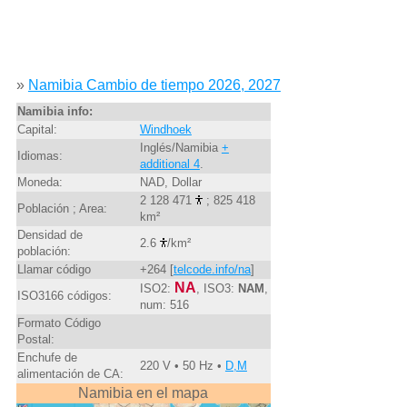
»
Namibia Cambio de tiempo 2026, 2027
Namibia info:
Capital:
Windhoek
Inglés/Namibia
+
Idiomas:
additional 4
.
Moneda:
NAD, Dollar
2 128 471
; 825 418
Población ; Area:
km²
Densidad de
2.6
/km²
población:
Llamar código
+264 [
telcode.info/na
]
NA
ISO2:
, ISO3:
NAM
,
ISO3166 códigos:
num: 516
Formato Código
Postal:
Enchufe de
220 V • 50 Hz •
D,M
alimentación de CA:
Namibia en el mapa