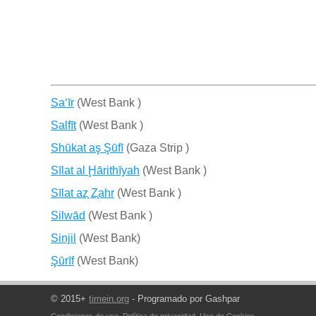
Sa‘īr
(West Bank )
Salfīt
(West Bank )
Shūkat aş Şūfī
(Gaza Strip )
Sīlat al Ḩārithīyah
(West Bank )
Sīlat az̧ Z̧ahr
(West Bank )
Silwād
(West Bank )
Sinjil
(West Bank)
Şūrīf
(West Bank)
© 2015+
timein.org
- Programado por Gashpar