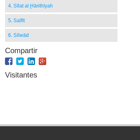
4. Sīlat al Ḩārithīyah
5. Salfīt
6. Silwād
Compartir
Visitantes