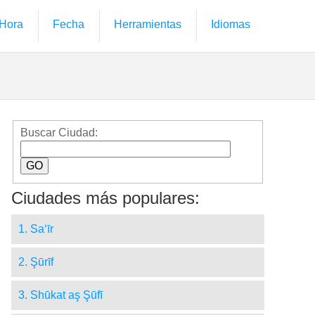
Hora
Fecha
Herramientas
Idiomas
Buscar Ciudad:
Ciudades más populares:
1. Sa‘īr
2. Şūrīf
3. Shūkat aş Şūfī