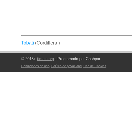
Tobatí
(Cordillera )
© 2015+
timein.org
- Programado por Gashpar
Condiciones de uso
,
Política de privacidad
,
Uso de Cookies