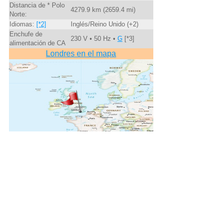
Distancia de * Polo
4279.9 km (2659.4 mi)
Norte:
Idiomas:
[*2]
Inglés/Reino Unido (+2)
Enchufe de
230 V • 50 Hz •
G
[*3]
alimentación de CA
Londres en el mapa