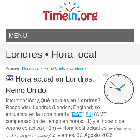
MENU
Londres • Hora local
Posición:
Hora local
>
Reino Unido
>
Londres
>
AM
Hora actual en Londres,
Reino Unido
Interrogación:
¿Qué hora es en Londres?
Responder: Londres (London, England) se
encuentra en la zona horaria "
BST
"
[*1]
(GMT
compensación de tiempo en horas: +1) y el horario de
verano es activa (+ 1h) ⇒ Hora local actual es
(en el momento
: viernes, 07. Agosto 2026,
en el que se genera esta página)