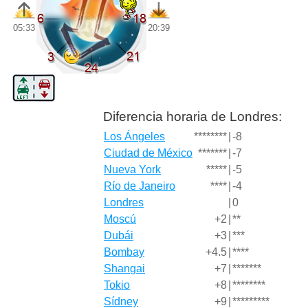
05:33
20:39
Diferencia horaria de Londres:
Los Ángeles
********
|
-8
Ciudad de México
*******
|
-7
Nueva York
*****
|
-5
Río de Janeiro
****
|
-4
Londres
|
0
Moscú
+2
|
**
Dubái
+3
|
***
Bombay
+4.5
|
****
Shangai
+7
|
*******
Tokio
+8
|
********
Sídney
+9
|
*********