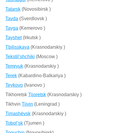
Tatarsk
(Novosibirsk )
Tavda
(Sverdlovsk )
Tayga
(Kemerovo )
Tayshet
(Irkutsk )
Tbilisskaya
(Krasnodarskiy )
Tekstil’shchiki
(Moscow )
Temryuk
(Krasnodarskiy )
Terek
(Kabardino-Balkariya )
Teykovo
(Ivanovo )
Tikhoretsk
Tijoretsk
(Krasnodarskiy )
Tikhvin
Tijvin
(Leningrad )
Timashëvsk
(Krasnodarskiy )
Tobol’sk
(Tjumen )
Toguchin
(Novosibirsk)