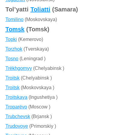
Tol’yatti
Toliatti
(Samara)
Tomilino
(Moskovskaya)
Tomsk
(Tomsk)
Topki
(Kemerovo)
Torzhok
(Tverskaya)
Tosno
(Leningrad )
Trëkhgornyy
(Chelyabinsk )
Troitsk
(Chelyabinsk )
Troitsk
(Moskovskaya )
Troitskaya
(Ingushetiya )
Troparëvo
(Moscow )
Trubchevsk
(Brjansk )
Trudovoye
(Primorskiy )