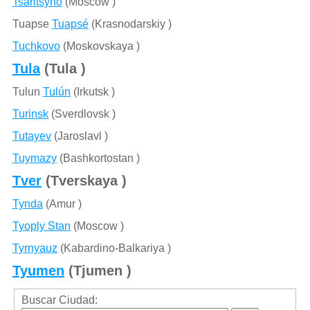
Tsaritsyno
(Moscow )
Tuapse
Tuapsé
(Krasnodarskiy )
Tuchkovo
(Moskovskaya )
Tula
(Tula )
Tulun
Tulún
(Irkutsk )
Turinsk
(Sverdlovsk )
Tutayev
(Jaroslavl )
Tuymazy
(Bashkortostan )
Tver
(Tverskaya )
Tynda
(Amur )
Tyoply Stan
(Moscow )
Tyrnyauz
(Kabardino-Balkariya )
Tyumen
(Tjumen )
Buscar Ciudad: