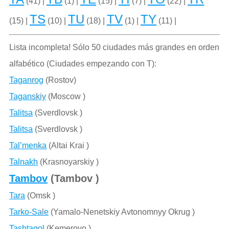
(41) |
(1) |
(15) |
(7) |
(22) |
TS
TU
TV
TY
(15) |
(10) |
(18) |
(1) |
(11) |
Lista incompleta! Sólo 50 ciudades más grandes en orden
alfabético (Ciudades empezando con T):
Taganrog
(Rostov)
Taganskiy
(Moscow )
Talitsa
(Sverdlovsk )
Talitsa
(Sverdlovsk )
Tal’menka
(Altai Krai )
Talnakh
(Krasnoyarskiy )
Tambov
(Tambov )
Tara
(Omsk )
Tarko-Sale
(Yamalo-Nenetskiy Avtonomnyy Okrug )
Tashtagol
(Kemerovo )