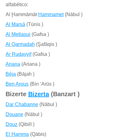
alfabético:
Al Ḩammāmāt
Hammamet
(Nābul )
Al Marsá
(Tūnis )
Al Metlaoui
(Gafsa )
Al Qarmadah
(Şafāqis )
Ar Rudayyif
(Gafsa )
Ariana
(Ariana )
Béja
(Bājah )
Ben Arous
(Bin ‘Arūs )
Bizerte
Bizerta
(Banzart )
Dar Chabanne
(Nābul )
Douane
(Nābul )
Douz
(Qibilī )
El Hamma
(Qābis)