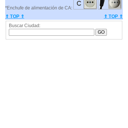
*Enchufe de alimentación de CA:
⇑ TOP ⇑
⇑ TOP ⇑
Buscar Ciudad: