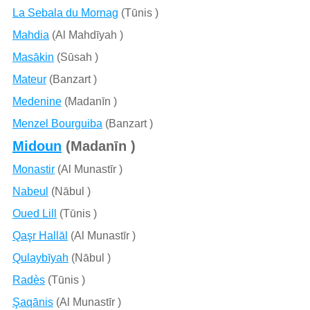
La Sebala du Mornag
(Tūnis )
Mahdia
(Al Mahdīyah )
Masākin
(Sūsah )
Mateur
(Banzart )
Medenine
(Madanīn )
Menzel Bourguiba
(Banzart )
Midoun
(Madanīn )
Monastir
(Al Munastīr )
Nabeul
(Nābul )
Oued Lill
(Tūnis )
Qaşr Hallāl
(Al Munastīr )
Qulaybīyah
(Nābul )
Radès
(Tūnis )
Şaqānis
(Al Munastīr )