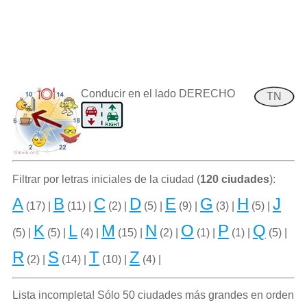
Conducir en el lado DERECHO
TN
Filtrar por letras iniciales de la ciudad (
120 ciudades
):
A
B
C
D
E
G
H
J
(17) |
(11) |
(2) |
(5) |
(9) |
(3) |
(5) |
K
L
M
N
O
P
Q
(5) |
(5) |
(4) |
(15) |
(2) |
(1) |
(1) |
(5) |
R
S
T
Z
(2) |
(14) |
(10) |
(4) |
Lista incompleta! Sólo 50 ciudades más grandes en orden