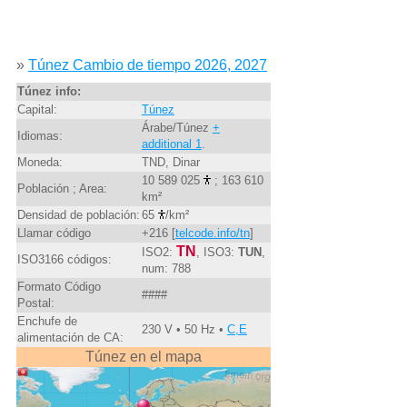
»
Túnez Cambio de tiempo 2026, 2027
Túnez info:
Capital:
Túnez
Árabe/Túnez
+
Idiomas:
additional 1
.
Moneda:
TND, Dinar
10 589 025
; 163 610
Población ; Area:
km²
Densidad de población:
65
/km²
Llamar código
+216 [
telcode.info/tn
]
TN
ISO2:
, ISO3:
TUN
,
ISO3166 códigos:
num: 788
Formato Código
####
Postal:
Enchufe de
230 V • 50 Hz •
C,E
alimentación de CA:
Túnez en el mapa