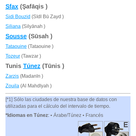
Sfax
(Şafāqis )
Sidi Bouzid
(Sīdī Bū Zayd )
Siliana
(Silyānah )
Sousse
(Sūsah )
Tataouine
(Tataouine )
Tozeur
(Tawzar )
Tunis
Túnez
(Tūnis )
Zarzis
(Madanīn )
Zouila
(Al Mahdīyah )
[*1] Sólo las ciudades de nuestra base de datos con
utilizadas para el cálculo del intervalo de tiempo.
*Idiomas en Túnez
: • Árabe/Túnez • Francés