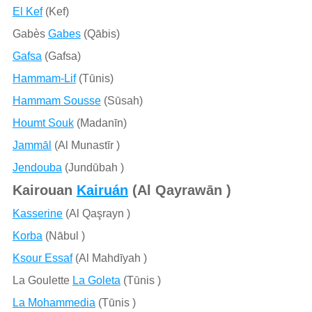
El Kef
(Kef)
Gabès
Gabes
(Qābis)
Gafsa
(Gafsa)
Hammam-Lif
(Tūnis)
Hammam Sousse
(Sūsah)
Houmt Souk
(Madanīn)
Jammāl
(Al Munastīr )
Jendouba
(Jundūbah )
Kairouan
Kairuán
(Al Qayrawān )
Kasserine
(Al Qaşrayn )
Korba
(Nābul )
Ksour Essaf
(Al Mahdīyah )
La Goulette
La Goleta
(Tūnis )
La Mohammedia
(Tūnis )