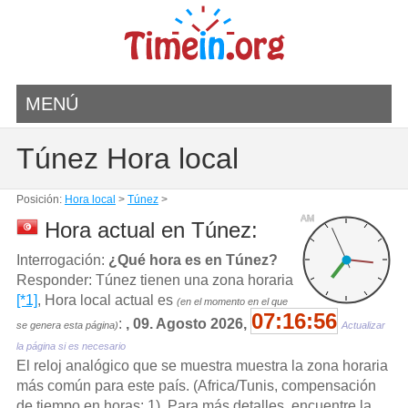
MENÚ
Túnez Hora local
Posición:
Hora local
>
Túnez
>
AM
Hora actual en Túnez:
Interrogación:
¿Qué hora es en Túnez?
Responder: Túnez tienen una zona horaria
[*1]
, Hora local actual es
(en el momento en el que
07:16:57
:
, 09. Agosto 2026,
se genera esta página)
Actualizar
la página si es necesario
El reloj analógico que se muestra muestra la zona horaria
más común para este país. (Africa/Tunis, compensación
de tiempo en horas: 1). Para más detalles, encuentre la