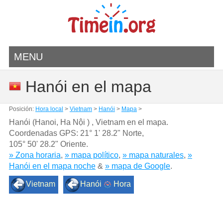
MENU
Hanói en el mapa
Posición:
Hora local
>
Vietnam
>
Hanói
>
Mapa
>
Hanói (Hanoi, Ha Nội ) , Vietnam en el mapa.
Coordenadas GPS:
21° 1' 28.2" Norte
,
105° 50' 28.2" Oriente.
» Zona horaria
,
» mapa político
,
» mapa naturales
,
»
Hanói en el mapa noche
&
» mapa de Google
.
Vietnam
Hanói
Hora