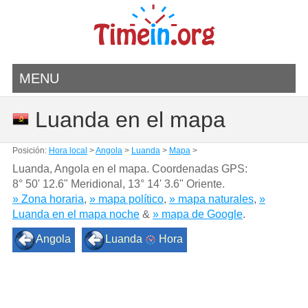
MENU
Luanda en el mapa
Posición:
Hora local
>
Angola
>
Luanda
>
Mapa
>
Luanda, Angola en el mapa. Coordenadas GPS:
8° 50' 12.6" Meridional
,
13° 14' 3.6" Oriente.
» Zona horaria
,
» mapa político
,
» mapa naturales
,
»
Luanda en el mapa noche
&
» mapa de Google
.
Angola
Luanda
Hora