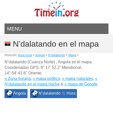
MENU
N’dalatando en el mapa
Posición:
Hora local
>
Angola
>
N’dalatando
>
Mapa
>
N’dalatando (Cuanza Norte) , Angola en el mapa.
Coordenadas GPS:
9° 17' 52.2" Meridional
,
14° 54' 41.8" Oriente.
» Zona horaria
,
» mapa político
,
» mapa naturales
,
»
N’dalatando en el mapa noche
&
» mapa de Google
.
Angola
N’dalatando
Hora