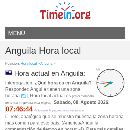
MENÚ
Anguila Hora local
Posición:
Hora local
>
Anguila
>
AM
Hora actual en Anguila:
Interrogación:
¿Qué hora es en Anguila?
Responder: Anguila tienen una zona
horaria
[*1]
, Hora local actual es
(en el momento
:
Sabado, 08. Agosto 2026,
en el que se genera esta página)
07:46:44
Actualizar la página si es necesario
El reloj analógico que se muestra muestra la zona horaria
más común para este país. (America/Anguilla,
compensación de tiempo en horas: -4). Para más detalles,