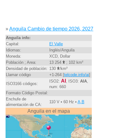
»
Anguila Cambio de tiempo 2026, 2027
Anguila info:
Capital:
El Valle
Idiomas:
Inglés/Anguila
Moneda:
XCD, Dollar
Población ; Area:
13 254
; 102 km²
Densidad de población:
130
/km²
Llamar código
+1-264 [
telcode.info/ai
]
AI
ISO2:
, ISO3:
AIA
,
ISO3166 códigos:
num: 660
Formato Código Postal:
Enchufe de
110 V • 60 Hz •
A,B
alimentación de CA:
Anguila en el mapa