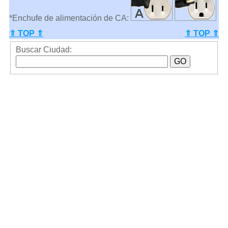
*Enchufe de alimentación de CA:
⇑ TOP ⇑
⇑ TOP ⇑
Buscar Ciudad: