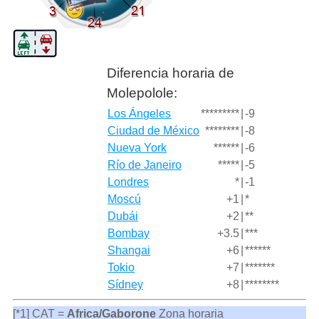
Diferencia horaria de
Molepolole:
Los Ángeles
*********
|
-9
Ciudad de México
********
|
-8
Nueva York
******
|
-6
Río de Janeiro
*****
|
-5
Londres
*
|
-1
Moscú
+1
|
*
Dubái
+2
|
**
Bombay
+3.5
|
***
Shangai
+6
|
******
Tokio
+7
|
*******
Sídney
+8
|
********
[*1] CAT =
Africa/Gaborone
Zona horaria