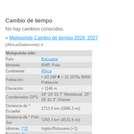
Cambio de tiempo
No hay cambios conocidos.
»
Molepolole Cambio de tiempo 2026, 2027
»
(Africa/Gaborone)
Molepolole info:
País:
Botsuana
Moneda:
BWP, Pula
Continente:
África
≈ 63 248
= 31.167‰ BWA
Población:
Población
Elevación:
≈ 1146 m
24° 24' 23.7" Meridional, 25°
Coordenadas GPS
29' 42.3" Oriente
Distancia de *
2713.8 km (1686.3 mi)
Ecuador:
Distancia de * Polo
7293.3 km (4531.8 mi)
Sur:
Idiomas:
[*2]
Inglés/Botsuana (+1)