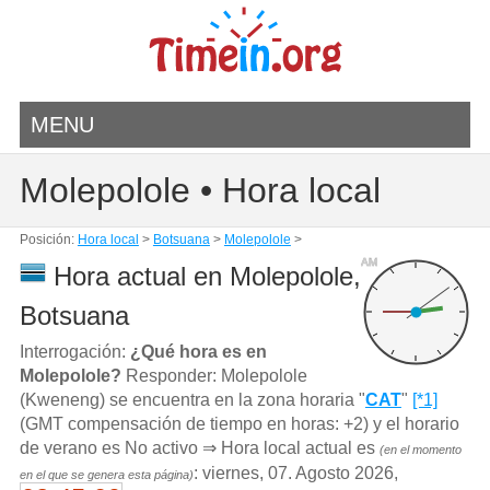
MENU
Molepolole • Hora local
Posición:
Hora local
>
Botsuana
>
Molepolole
>
AM
Hora actual en Molepolole,
Botsuana
Interrogación:
¿Qué hora es en
Molepolole?
Responder: Molepolole
(Kweneng) se encuentra en la zona horaria "
CAT
"
[*1]
(GMT compensación de tiempo en horas: +2) y el horario
de verano es No activo ⇒ Hora local actual es
(en el momento
: viernes, 07. Agosto 2026,
en el que se genera esta página)