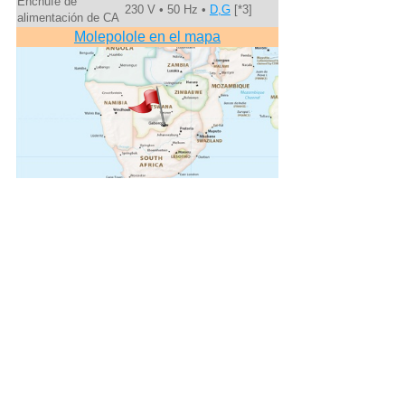
Enchufe de
230 V • 50 Hz •
D,G
[*3]
alimentación de CA
Molepolole en el mapa