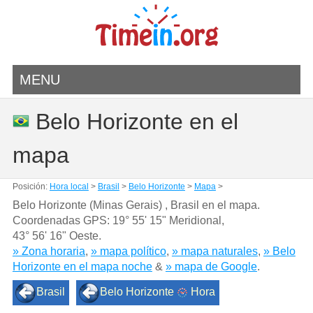
MENU
Belo Horizonte en el
mapa
Posición:
Hora local
>
Brasil
>
Belo Horizonte
>
Mapa
>
Belo Horizonte (Minas Gerais) , Brasil en el mapa.
Coordenadas GPS:
19° 55' 15" Meridional
,
43° 56' 16" Oeste.
» Zona horaria
,
» mapa político
,
» mapa naturales
,
» Belo
Horizonte en el mapa noche
&
» mapa de Google
.
Brasil
Belo Horizonte
Hora