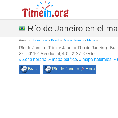
Río de Janeiro en el m
Posición:
Hora local
>
Brasil
>
Río de Janeiro
>
Mapa
>
Río de Janeiro (Rio de Janeiro, Rio de Janeiro) , B
22° 54' 10" Meridional
,
43° 12' 27" Oeste.
» Zona horaria
,
» mapa político
,
» mapa naturales
,
» 
Brasil
Río de Janeiro
Hora