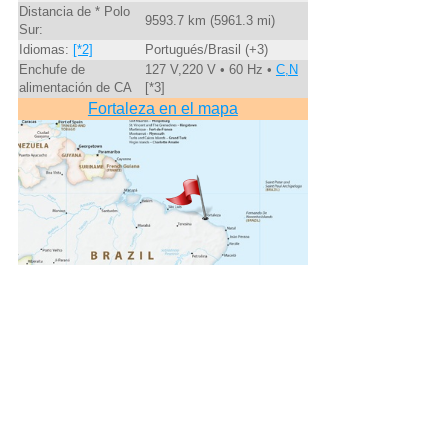
Distancia de * Polo
9593.7 km (5961.3 mi)
Sur:
Idiomas:
[*2]
Portugués/Brasil (+3)
Enchufe de
127 V,220 V • 60 Hz •
C,N
alimentación de CA
[*3]
Fortaleza en el mapa