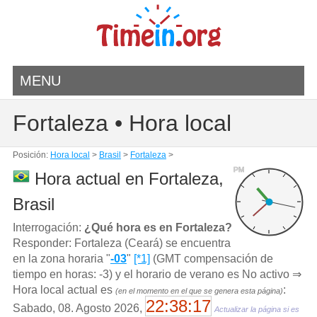
MENU
Fortaleza • Hora local
Posición:
Hora local
>
Brasil
>
Fortaleza
>
PM
Hora actual en Fortaleza,
Brasil
Interrogación:
¿Qué hora es en Fortaleza?
Responder: Fortaleza (Ceará) se encuentra
en la zona horaria "
-03
"
[*1]
(GMT compensación de
tiempo en horas: -3) y el horario de verano es No activo ⇒
Hora local actual es
:
(en el momento en el que se genera esta página)
22:38:17
Sabado, 08. Agosto 2026,
Actualizar la página si es