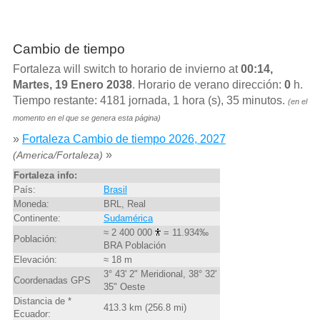
Cambio de tiempo
Fortaleza will switch to horario de invierno at
00:14,
Martes, 19 Enero 2038
. Horario de verano dirección:
0
h.
Tiempo restante: 4181 jornada, 1 hora (s), 35 minutos.
(en el
momento en el que se genera esta página)
»
Fortaleza Cambio de tiempo 2026, 2027
»
(America/Fortaleza)
Fortaleza info:
País:
Brasil
Moneda:
BRL, Real
Continente:
Sudamérica
≈ 2 400 000
= 11.934‰
Población:
BRA Población
Elevación:
≈ 18 m
3° 43' 2" Meridional, 38° 32'
Coordenadas GPS
35" Oeste
Distancia de *
413.3 km (256.8 mi)
Ecuador: