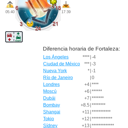
05:40
17:39
Diferencia horaria de Fortaleza:
Los Ángeles
****
|
-4
Ciudad de México
***
|
-3
Nueva York
*
|
-1
Río de Janeiro
|
0
Londres
+4
|
****
Moscú
+6
|
******
Dubái
+7
|
*******
Bombay
+8.5
|
********
Shangai
+11
|
***********
Tokio
+12
|
************
Sídney
+13
|
*************