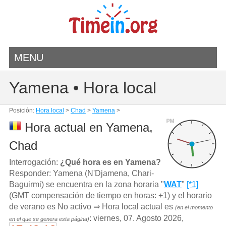
MENU
Yamena • Hora local
Posición:
Hora local
>
Chad
>
Yamena
>
PM
Hora actual en Yamena,
Chad
Interrogación:
¿Qué hora es en Yamena?
Responder: Yamena (N'Djamena, Chari-
Baguirmi) se encuentra en la zona horaria "
WAT
"
[*1]
(GMT compensación de tiempo en horas: +1) y el horario
de verano es No activo ⇒ Hora local actual es
(en el momento
: viernes, 07. Agosto 2026,
en el que se genera esta página)