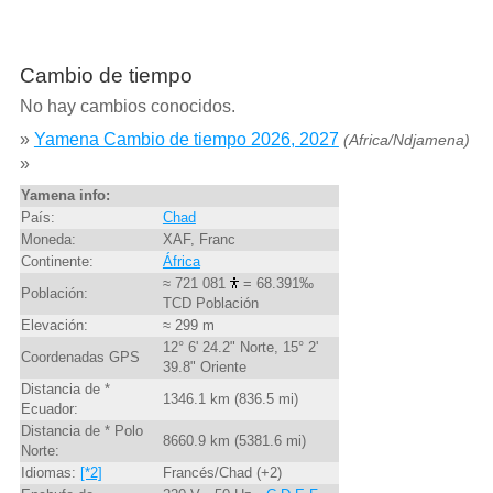
Cambio de tiempo
No hay cambios conocidos.
»
Yamena Cambio de tiempo 2026, 2027
(Africa/Ndjamena)
»
Yamena info:
País:
Chad
Moneda:
XAF, Franc
Continente:
África
≈ 721 081
= 68.391‰
Población:
TCD Población
Elevación:
≈ 299 m
12° 6' 24.2" Norte, 15° 2'
Coordenadas GPS
39.8" Oriente
Distancia de *
1346.1 km (836.5 mi)
Ecuador:
Distancia de * Polo
8660.9 km (5381.6 mi)
Norte:
Idiomas:
[*2]
Francés/Chad (+2)