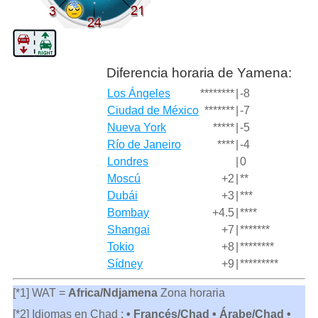
Diferencia horaria de Yamena:
Los Ángeles
********
|
-8
Ciudad de México
*******
|
-7
Nueva York
*****
|
-5
Río de Janeiro
****
|
-4
Londres
|
0
Moscú
+2
|
**
Dubái
+3
|
***
Bombay
+4.5
|
****
Shangai
+7
|
*******
Tokio
+8
|
********
Sídney
+9
|
*********
[*1] WAT =
Africa/Ndjamena
Zona horaria
[*2] Idiomas en Chad :
• Francés/Chad • Árabe/Chad •