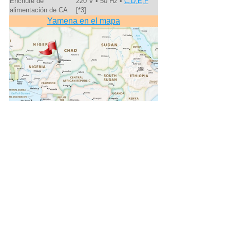
Enchufe de
220 V • 50 Hz •
C,D,E,F
alimentación de CA
[*3]
Yamena en el mapa