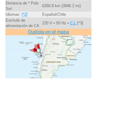
Distancia de * Polo
6350.8 km (3946.2 mi)
Sur:
Idiomas:
[*2]
Español/Chile
Enchufe de
220 V • 50 Hz •
C,L
[*3]
alimentación de CA
Quillota en el mapa