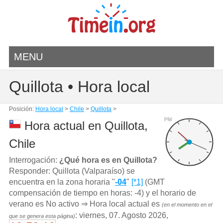
MENU
Quillota • Hora local
Posición:
Hora local
>
Chile
>
Quillota
>
PM
Hora actual en Quillota,
Chile
Interrogación:
¿Qué hora es en Quillota?
Responder: Quillota (Valparaíso) se
encuentra en la zona horaria "
-04
"
[*1]
(GMT
compensación de tiempo en horas: -4) y el horario de
verano es No activo ⇒ Hora local actual es
(en el momento en el
: viernes, 07. Agosto 2026,
que se genera esta página)