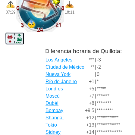
07:29
18:11
Diferencia horaria de Quillota:
Los Ángeles
***
|
-3
Ciudad de México
**
|
-2
Nueva York
|
0
Río de Janeiro
+1
|
*
Londres
+5
|
*****
Moscú
+7
|
*******
Dubái
+8
|
********
Bombay
+9.5
|
*********
Shangai
+12
|
************
Tokio
+13
|
*************
Sídney
+14
|
**************