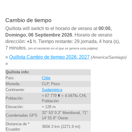
Cambio de tiempo
Quillota will switch to el horario de verano at
00:00,
Domingo, 06 Septiembre 2026
. Horario de verano
dirección:
+1
h. Tiempo restante: 29 jornada, 4 hora (s),
7 minutos.
(en el momento en el que se genera esta página)
»
Quillota Cambio de tiempo 2026, 2027
(America/Santiago)
»
Quillota info:
País:
Chile
Moneda:
CLP, Peso
Continente:
Sudamérica
≈ 67 779
= 4.047‰ CHL
Población:
Población
Elevación:
≈ 128 m
32° 53' 0.3" Meridional, 71°
Coordenadas GPS
14' 55.8" Oeste
Distancia de *
3656.3 km (2271.9 mi)
Ecuador: