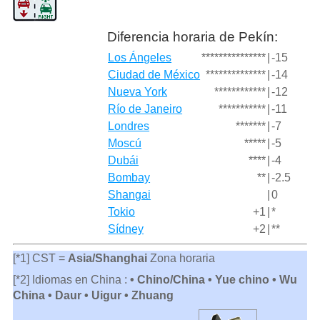
Diferencia horaria de Pekín:
Los Ángeles
***************
|
-15
Ciudad de México
**************
|
-14
Nueva York
************
|
-12
Río de Janeiro
***********
|
-11
Londres
*******
|
-7
Moscú
*****
|
-5
Dubái
****
|
-4
Bombay
**
|
-2.5
Shangai
|
0
Tokio
+1
|
*
Sídney
+2
|
**
[*1] CST =
Asia/Shanghai
Zona horaria
[*2] Idiomas en China :
• Chino/China • Yue chino • Wu
China • Daur • Uigur • Zhuang