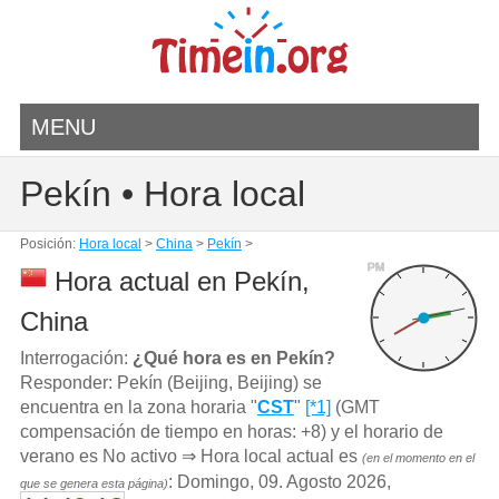
MENU
Pekín • Hora local
Posición:
Hora local
>
China
>
Pekín
>
PM
Hora actual en Pekín,
China
Interrogación:
¿Qué hora es en Pekín?
Responder: Pekín (Beijing, Beijing) se
encuentra en la zona horaria "
CST
"
[*1]
(GMT
compensación de tiempo en horas: +8) y el horario de
verano es No activo ⇒ Hora local actual es
(en el momento en el
: Domingo, 09. Agosto 2026,
que se genera esta página)