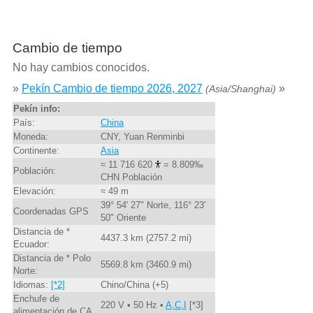
Cambio de tiempo
No hay cambios conocidos.
»
Pekín Cambio de tiempo 2026, 2027
»
(Asia/Shanghai)
Pekín info:
País:
China
Moneda:
CNY, Yuan Renminbi
Continente:
Asia
≈ 11 716 620
= 8.809‰
Población:
CHN Población
Elevación:
≈ 49 m
39° 54' 27" Norte, 116° 23'
Coordenadas GPS
50" Oriente
Distancia de *
4437.3 km (2757.2 mi)
Ecuador:
Distancia de * Polo
5569.8 km (3460.9 mi)
Norte:
Idiomas:
[*2]
Chino/China (+5)
Enchufe de
220 V • 50 Hz •
A,C,I
[*3]
alimentación de CA