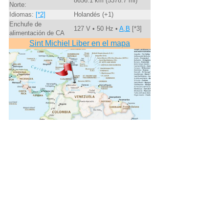
8656.1 km (5378.7 mi)
Norte:
Idiomas:
[*2]
Holandés (+1)
Enchufe de
127 V • 50 Hz •
A,B
[*3]
alimentación de CA
Sint Michiel Liber en el mapa