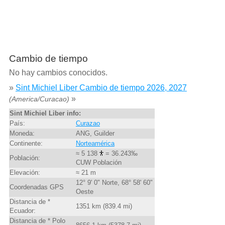
Cambio de tiempo
No hay cambios conocidos.
»
Sint Michiel Liber Cambio de tiempo 2026, 2027
»
(America/Curacao)
Sint Michiel Liber info:
País:
Curazao
Moneda:
ANG, Guilder
Continente:
Norteamérica
≈ 5 138
= 36.243‰
Población:
CUW Población
Elevación:
≈ 21 m
12° 9' 0" Norte, 68° 58' 60"
Coordenadas GPS
Oeste
Distancia de *
1351 km (839.4 mi)
Ecuador:
Distancia de * Polo