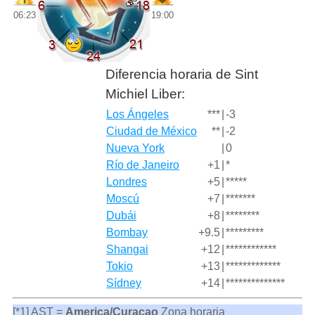
06:23
19:00
Diferencia horaria de Sint
Michiel Liber:
Los Ángeles
***
|
-3
Ciudad de México
**
|
-2
Nueva York
|
0
Río de Janeiro
+1
|
*
Londres
+5
|
*****
Moscú
+7
|
*******
Dubái
+8
|
********
Bombay
+9.5
|
*********
Shangai
+12
|
************
Tokio
+13
|
*************
Sídney
+14
|
**************
[*1] AST =
America/Curacao
Zona horaria