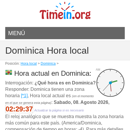
MENÚ
Dominica Hora local
Posición:
Hora local
>
Dominica
>
AM
Hora actual en Dominica:
Interrogación:
¿Qué hora es en Dominica?
Responder: Dominica tienen una zona
horaria
[*1]
, Hora local actual es
(en el momento
:
Sabado, 08. Agosto 2026,
en el que se genera esta página)
02:29:37
Actualizar la página si es necesario
El reloj analógico que se muestra muestra la zona horaria
más común para este país. (America/Dominica,
compensación de tiempo en horas: -4). Para más detalles,