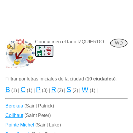
Conducir en el lado IZQUIERDO
WD
Filtrar por letras iniciales de la ciudad (
10 ciudades
):
B
C
P
R
S
W
(1) |
(1) |
(3) |
(2) |
(2) |
(1) |
Berekua
(Saint Patrick)
Colihaut
(Saint Peter)
Pointe Michel
(Saint Luke)