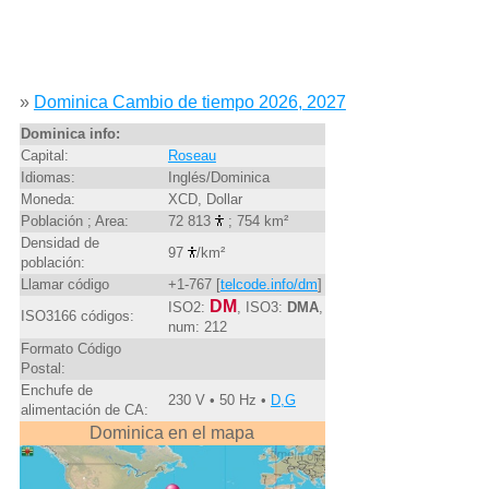
»
Dominica Cambio de tiempo 2026, 2027
Dominica info:
Capital:
Roseau
Idiomas:
Inglés/Dominica
Moneda:
XCD, Dollar
Población ; Area:
72 813
; 754 km²
Densidad de
97
/km²
población:
Llamar código
+1-767 [
telcode.info/dm
]
DM
ISO2:
, ISO3:
DMA
,
ISO3166 códigos:
num: 212
Formato Código
Postal:
Enchufe de
230 V • 50 Hz •
D,G
alimentación de CA:
Dominica en el mapa