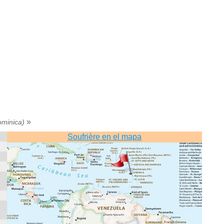
»
ominica)
Soufrière en el mapa