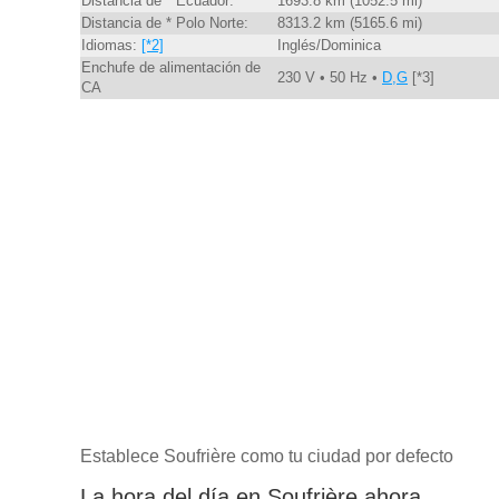
Distancia de * Ecuador:
1693.8 km (1052.5 mi)
Distancia de * Polo Norte:
8313.2 km (5165.6 mi)
Idiomas:
[*2]
Inglés/Dominica
Enchufe de alimentación de
230 V • 50 Hz •
D,G
[*3]
CA
Establece Soufrière como tu ciudad por defecto
La hora del día en Soufrière ahora