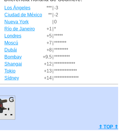
Los Ángeles
***
|
-3
Ciudad de México
**
|
-2
Nueva York
|
0
Río de Janeiro
+1
|
*
Londres
+5
|
*****
Moscú
+7
|
*******
Dubái
+8
|
********
Bombay
+9.5
|
*********
Shangai
+12
|
************
Tokio
+13
|
*************
Sídney
+14
|
**************
⇑ TOP ⇑