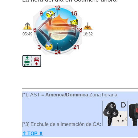
05:49
18:32
[*1] AST =
America/Dominica
Zona horaria
[*3] Enchufe de alimentación de CA:
⇑ TOP ⇑