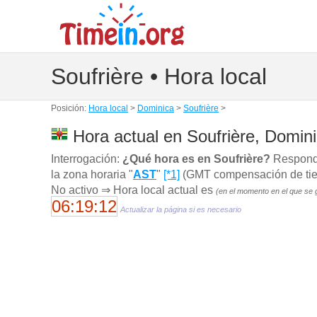
Soufrière • Hora local
Posición:
Hora local
>
Dominica
>
Soufrière
>
Hora actual en Soufrière, Domin
Interrogación:
¿Qué hora es en Soufrière?
Responde
la zona horaria "
AST
"
[*1]
(GMT compensación de tiemp
No activo ⇒ Hora local actual es
(en el momento en el que se 
06:19:13
Actualizar la página si es necesario