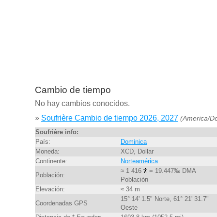
Cambio de tiempo
No hay cambios conocidos.
»
Soufrière Cambio de tiempo 2026, 2027
(America/D
Soufrière info:
País:
Dominica
Moneda:
XCD, Dollar
Continente:
Norteamérica
≈ 1 416
= 19.447‰ DMA
Población:
Población
Elevación:
≈ 34 m
15° 14' 1.5" Norte, 61° 21' 31.7"
Coordenadas GPS
Oeste