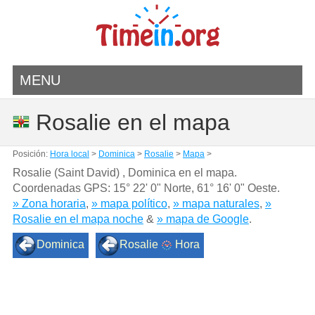
MENU
Rosalie en el mapa
Posición:
Hora local
>
Dominica
>
Rosalie
>
Mapa
>
Rosalie (Saint David) , Dominica en el mapa.
Coordenadas GPS:
15° 22' 0" Norte
,
61° 16' 0" Oeste.
» Zona horaria
,
» mapa político
,
» mapa naturales
,
»
Rosalie en el mapa noche
&
» mapa de Google
.
Dominica
Rosalie
Hora