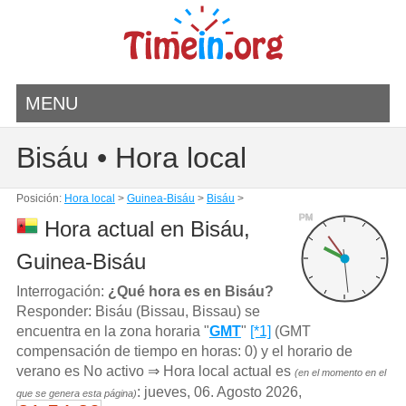
MENU
Bisáu • Hora local
Posición:
Hora local
>
Guinea-Bisáu
>
Bisáu
>
PM
Hora actual en Bisáu,
Guinea-Bisáu
Interrogación:
¿Qué hora es en Bisáu?
Responder: Bisáu (Bissau, Bissau) se
encuentra en la zona horaria "
GMT
"
[*1]
(GMT
compensación de tiempo en horas: 0) y el horario de
verano es No activo ⇒ Hora local actual es
(en el momento en el
: jueves, 06. Agosto 2026,
que se genera esta página)