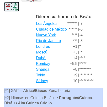
Diferencia horaria de Bisáu:
Los Ángeles
*******
|
-7
Ciudad de México
******
|
-6
Nueva York
****
|
-4
Río de Janeiro
***
|
-3
Londres
+1
|
*
Moscú
+3
|
***
Dubái
+4
|
****
Bombay
+5.5
|
*****
Shangai
+8
|
********
Tokio
+9
|
*********
Sídney
+10
|
**********
[*1] GMT =
Africa/Bissau
Zona horaria
[*2] Idiomas en Guinea-Bisáu :
• Portugués/Guinea-
Bisáu • Alta Guinea Criollo