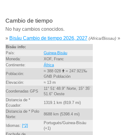
Cambio de tiempo
No hay cambios conocidos.
»
Bisáu Cambio de tiempo 2026, 2027
»
(Africa/Bissau)
Bisáu info:
País:
Guinea-Bisáu
Moneda:
XOF, Franc
Continente:
África
≈ 388 028
= 247.921‰
Población:
GNB Población
Elevación:
≈ 13 m
11° 51' 48.9" Norte, 15° 35'
Coordenadas GPS
51.6" Oeste
Distancia de *
1319.1 km (819.7 mi)
Ecuador:
Distancia de * Polo
8688 km (5398.4 mi)
Norte:
Portugués/Guinea-Bisáu
Idiomas:
[*2]
(+1)
Enchufe de