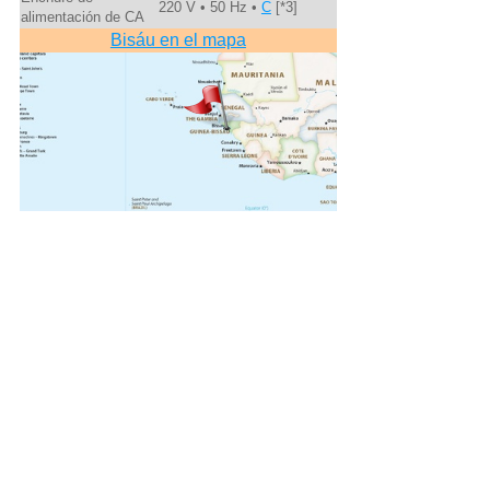
220 V • 50 Hz •
C
[*3]
alimentación de CA
Bisáu en el mapa