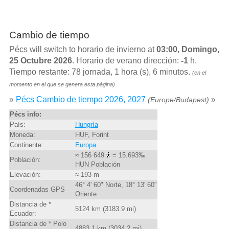
Cambio de tiempo
Pécs will switch to horario de invierno at
03:00, Domingo,
25 Octubre 2026
. Horario de verano dirección:
-1
h.
Tiempo restante: 78 jornada, 1 hora (s), 6 minutos.
(en el
momento en el que se genera esta página)
»
Pécs Cambio de tiempo 2026, 2027
»
(Europe/Budapest)
Pécs info:
País:
Hungría
Moneda:
HUF, Forint
Continente:
Europa
≈ 156 649
= 15.693‰
Población:
HUN Población
Elevación:
≈ 193 m
46° 4' 60" Norte, 18° 13' 60"
Coordenadas GPS
Oriente
Distancia de *
5124 km (3183.9 mi)
Ecuador:
Distancia de * Polo
4883.1 km (3034.2 mi)