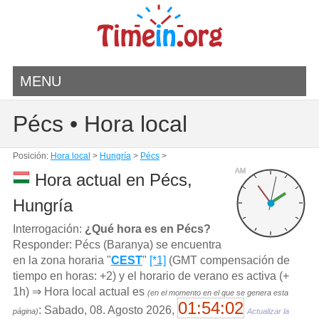
MENU
Pécs • Hora local
Posición:
Hora local
>
Hungría
>
Pécs
>
AM
Hora actual en Pécs,
Hungría
Interrogación:
¿Qué hora es en Pécs?
Responder: Pécs (Baranya) se encuentra
en la zona horaria "
CEST
"
[*1]
(GMT compensación de
tiempo en horas: +2) y el horario de verano es activa (+
1h) ⇒ Hora local actual es
(en el momento en el que se genera esta
01:54:02
: Sabado, 08. Agosto 2026,
página)
Actualizar la