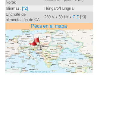
Norte:
Idiomas:
[*2]
Húngaro/Hungría
Enchufe de
230 V • 50 Hz •
C,F
[*3]
alimentación de CA
Pécs en el mapa