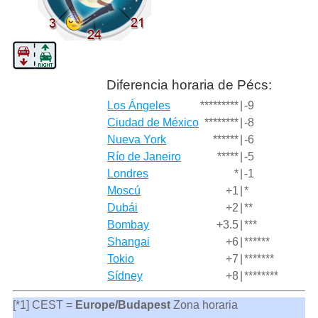
Diferencia horaria de Pécs:
Los Ángeles
*********
|
-9
Ciudad de México
********
|
-8
Nueva York
******
|
-6
Río de Janeiro
*****
|
-5
Londres
*
|
-1
Moscú
+1
|
*
Dubái
+2
|
**
Bombay
+3.5
|
***
Shangai
+6
|
******
Tokio
+7
|
*******
Sídney
+8
|
********
[*1] CEST =
Europe/Budapest
Zona horaria