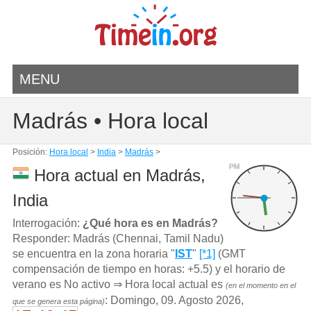
MENU
Madrás • Hora local
Posición:
Hora local
>
India
>
Madrás
>
PM
Hora actual en Madrás,
India
Interrogación:
¿Qué hora es en Madrás?
Responder: Madrás (Chennai, Tamil Nadu)
se encuentra en la zona horaria "
IST
"
[*1]
(GMT
compensación de tiempo en horas: +5.5) y el horario de
verano es No activo ⇒ Hora local actual es
(en el momento en el
: Domingo, 09. Agosto 2026,
que se genera esta página)