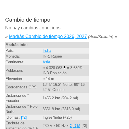
Cambio de tiempo
No hay cambios conocidos.
»
Madrás Cambio de tiempo 2026, 2027
»
(Asia/Kolkata)
Madrás info:
País:
India
Moneda:
INR, Rupee
Continente:
Asia
≈ 4 328 063
= 3.689‰
Población:
IND Población
Elevación:
≈ 14 m
13° 5' 16.2" Norte, 80° 16'
Coordenadas GPS
42.5" Oriente
Distancia de *
1455.2 km (904.2 mi)
Ecuador:
Distancia de * Polo
8551.8 km (5313.9 mi)
Norte:
Idiomas:
[*2]
Inglés/India (+25)
Enchufe de
230 V • 50 Hz •
C,D,M
[*3]
alimentación de CA