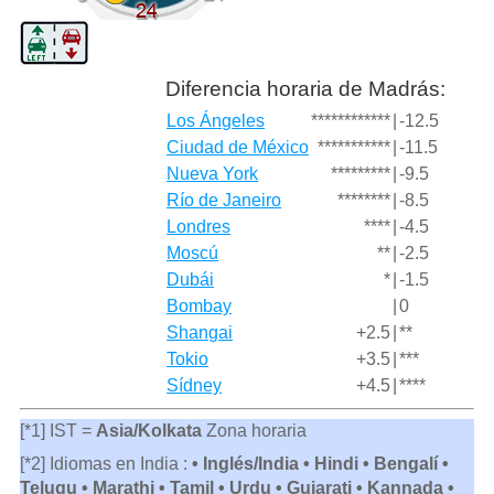
Diferencia horaria de Madrás:
Los Ángeles
************
|
-12.5
Ciudad de México
***********
|
-11.5
Nueva York
*********
|
-9.5
Río de Janeiro
********
|
-8.5
Londres
****
|
-4.5
Moscú
**
|
-2.5
Dubái
*
|
-1.5
Bombay
|
0
Shangai
+2.5
|
**
Tokio
+3.5
|
***
Sídney
+4.5
|
****
[*1] IST =
Asia/Kolkata
Zona horaria
[*2] Idiomas en India :
• Inglés/India • Hindi • Bengalí •
Telugu • Marathi • Tamil • Urdu • Gujarati • Kannada •