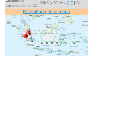
Enchufe de
230 V • 50 Hz •
C,F
[*3]
alimentación de CA
Palembang en el mapa