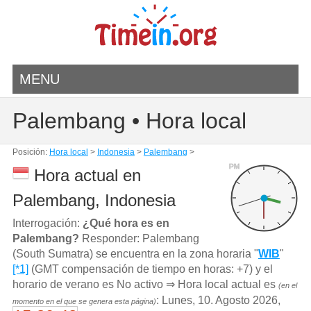
MENU
Palembang • Hora local
Posición:
Hora local
>
Indonesia
>
Palembang
>
PM
Hora actual en
Palembang, Indonesia
Interrogación:
¿Qué hora es en
Palembang?
Responder: Palembang
(South Sumatra) se encuentra en la zona horaria "
WIB
"
[*1]
(GMT compensación de tiempo en horas: +7) y el
horario de verano es No activo ⇒ Hora local actual es
(en el
: Lunes, 10. Agosto 2026,
momento en el que se genera esta página)