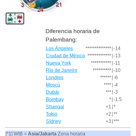
Diferencia horaria de
Palembang:
Los Ángeles
**************
|
-14
Ciudad de México
*************
|
-13
Nueva York
***********
|
-11
Río de Janeiro
**********
|
-10
Londres
******
|
-6
Moscú
****
|
-4
Dubái
***
|
-3
Bombay
*
|
-1.5
Shangai
+1
|
*
Tokio
+2
|
**
Sídney
+3
|
***
[*1] WIB =
Asia/Jakarta
Zona horaria