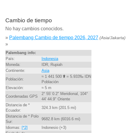
Cambio de tiempo
No hay cambios conocidos.
»
Palembang Cambio de tiempo 2026, 2027
(Asia/Jakarta)
»
Palembang info:
País:
Indonesia
Moneda:
IDR, Rupiah
Continente:
Asia
≈ 1 441 500
= 5.933‰ IDN
Población:
Población
Elevación:
≈ 5 m
2° 55' 0.2" Meridional, 104°
Coordenadas GPS
44' 44.9" Oriente
Distancia de *
324.3 km (201.5 mi)
Ecuador:
Distancia de * Polo
9682.8 km (6016.6 mi)
Sur:
Idiomas:
[*2]
Indonesio (+3)