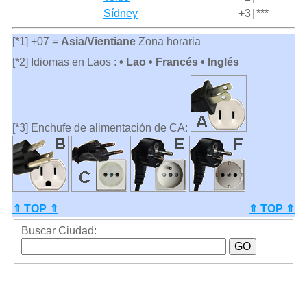
Sídney
+3
|
***
[*1] +07 =
Asia/Vientiane
Zona horaria
[*2] Idiomas en Laos :
• Lao • Francés • Inglés
[*3] Enchufe de alimentación de CA:
⇑ TOP ⇑
⇑ TOP ⇑
Buscar Ciudad: