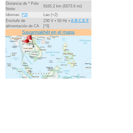
Distancia de * Polo
8165.2 km (5073.6 mi)
Norte:
Idiomas:
[*2]
Lao (+2)
Enchufe de
230 V • 50 Hz •
A,B,C,E,F
alimentación de CA
[*3]
Savannakhét en el mapa