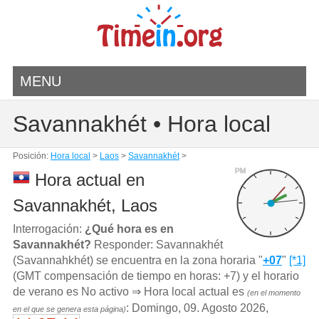
MENU
Savannakhét • Hora local
Posición:
Hora local
>
Laos
>
Savannakhét
>
PM
Hora actual en
Savannakhét, Laos
Interrogación:
¿Qué hora es en
Savannakhét?
Responder: Savannakhét
(Savannahkhét) se encuentra en la zona horaria "
+07
"
[*1]
(GMT compensación de tiempo en horas: +7) y el horario
de verano es No activo ⇒ Hora local actual es
(en el momento
: Domingo, 09. Agosto 2026,
en el que se genera esta página)