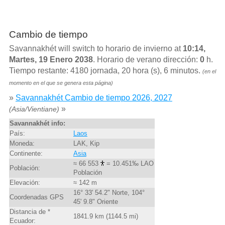
Cambio de tiempo
Savannakhét will switch to horario de invierno at
10:14,
Martes, 19 Enero 2038
. Horario de verano dirección:
0
h.
Tiempo restante: 4180 jornada, 20 hora (s), 6 minutos.
(en el
momento en el que se genera esta página)
»
Savannakhét Cambio de tiempo 2026, 2027
»
(Asia/Vientiane)
Savannakhét info:
País:
Laos
Moneda:
LAK, Kip
Continente:
Asia
≈ 66 553
= 10.451‰ LAO
Población:
Población
Elevación:
≈ 142 m
16° 33' 54.2" Norte, 104°
Coordenadas GPS
45' 9.8" Oriente
Distancia de *
1841.9 km (1144.5 mi)
Ecuador: