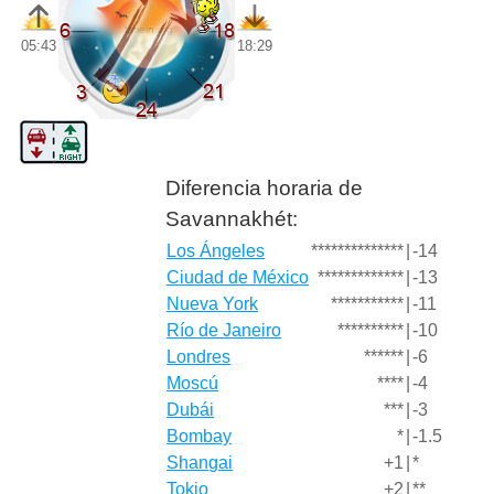
05:43
18:29
Diferencia horaria de
Savannakhét:
Los Ángeles
**************
|
-14
Ciudad de México
*************
|
-13
Nueva York
***********
|
-11
Río de Janeiro
**********
|
-10
Londres
******
|
-6
Moscú
****
|
-4
Dubái
***
|
-3
Bombay
*
|
-1.5
Shangai
+1
|
*
Tokio
+2
|
**