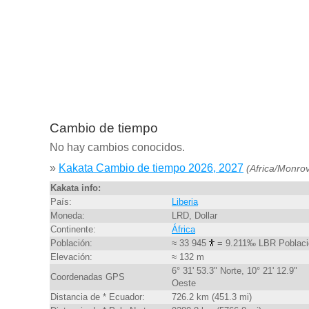
Cambio de tiempo
No hay cambios conocidos.
»
Kakata Cambio de tiempo 2026, 2027
(Africa/Monrov
Kakata info:
País:
Liberia
Moneda:
LRD, Dollar
Continente:
África
Población:
≈ 33 945
= 9.211‰ LBR Poblaci
Elevación:
≈ 132 m
6° 31' 53.3" Norte, 10° 21' 12.9"
Coordenadas GPS
Oeste
Distancia de * Ecuador:
726.2 km (451.3 mi)