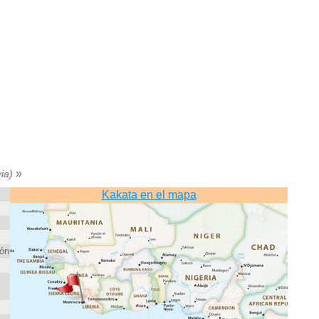
»
ia)
Kakata en el mapa
ón