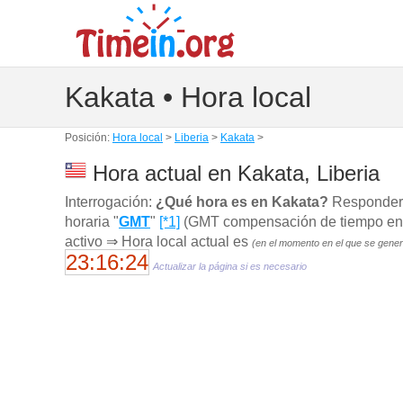
Kakata • Hora local
Posición:
Hora local
>
Liberia
>
Kakata
>
Hora actual en Kakata, Liberia
Interrogación:
¿Qué hora es en Kakata?
Responder: 
horaria "
GMT
"
[*1]
(GMT compensación de tiempo en ho
activo ⇒ Hora local actual es
(en el momento en el que se gener
23:16:25
Actualizar la página si es necesario