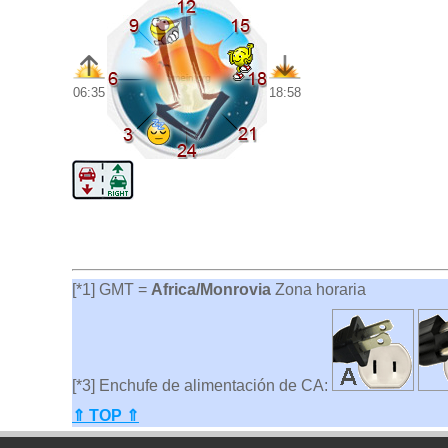
06:35
18:58
[*1] GMT =
Africa/Monrovia
Zona horaria
[*3] Enchufe de alimentación de CA:
⇑ TOP ⇑