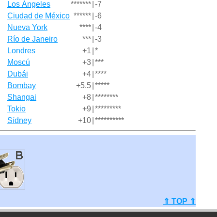
Los Ángeles
*******
|
-7
Ciudad de México
******
|
-6
Nueva York
****
|
-4
Río de Janeiro
***
|
-3
Londres
+1
|
*
Moscú
+3
|
***
Dubái
+4
|
****
Bombay
+5.5
|
*****
Shangai
+8
|
********
Tokio
+9
|
*********
Sídney
+10
|
**********
⇑ TOP ⇑