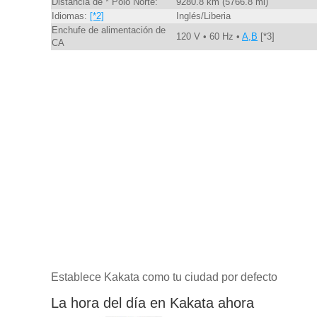
Distancia de * Polo Norte:
9280.8 km (5766.8 mi)
Idiomas:
[*2]
Inglés/Liberia
Enchufe de alimentación de
120 V • 60 Hz •
A,B
[*3]
CA
Establece Kakata como tu ciudad por defecto
La hora del día en Kakata ahora