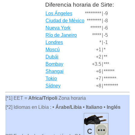
Diferencia horaria de Sirte:
Los Ángeles
*********
|
-9
Ciudad de México
********
|
-8
Nueva York
******
|
-6
Río de Janeiro
*****
|
-5
Londres
*
|
-1
Moscú
+1
|
*
Dubái
+2
|
**
Bombay
+3.5
|
***
Shangai
+6
|
******
Tokio
+7
|
*******
Sídney
+8
|
********
[*1] EET =
Africa/Tripoli
Zona horaria
[*2] Idiomas en Libia :
• Árabe/Libia • Italiano • Inglés