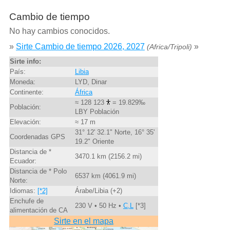
Cambio de tiempo
No hay cambios conocidos.
»
Sirte Cambio de tiempo 2026, 2027
»
(Africa/Tripoli)
Sirte info:
País:
Libia
Moneda:
LYD, Dinar
Continente:
África
≈ 128 123
= 19.829‰
Población:
LBY Población
Elevación:
≈ 17 m
31° 12' 32.1" Norte, 16° 35'
Coordenadas GPS
19.2" Oriente
Distancia de *
3470.1 km (2156.2 mi)
Ecuador:
Distancia de * Polo
6537 km (4061.9 mi)
Norte:
Idiomas:
[*2]
Árabe/Libia (+2)
Enchufe de
230 V • 50 Hz •
C,L
[*3]
alimentación de CA
Sirte en el mapa