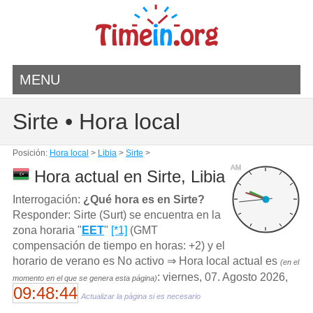
MENU
Sirte • Hora local
Posición:
Hora local
>
Libia
>
Sirte
>
AM
Hora actual en Sirte, Libia
Interrogación:
¿Qué hora es en Sirte?
Responder: Sirte (Surt) se encuentra en la
zona horaria "
EET
"
[*1]
(GMT
compensación de tiempo en horas: +2) y el
horario de verano es No activo ⇒ Hora local actual es
(en el
: viernes, 07. Agosto 2026,
momento en el que se genera esta página)
09:48:44
Actualizar la página si es necesario