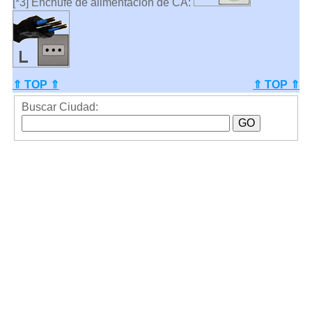
[*3] Enchufe de alimentación de CA:
⇑ TOP ⇑
⇑ TOP ⇑
Buscar Ciudad: