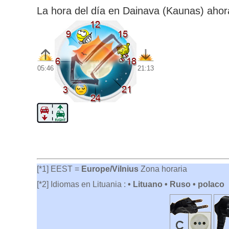
La hora del día en Dainava (Kaunas) ahor
05:46
21:13
[*1] EEST =
Europe/Vilnius
Zona horaria
[*2] Idiomas en Lituania :
• Lituano • Ruso • polaco