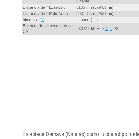
Oriente
Distancia de * Ecuador:
6106 km (3794.1 mi)
Distancia de * Polo Norte:
3901.1 km (2424 mi)
Idiomas:
[*2]
Lituano (+2)
Enchufe de alimentación de
230 V • 50 Hz •
C,F
[*3]
CA
Establece Dainava (Kaunas) como tu ciudad por def