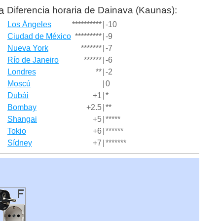
Diferencia horaria de Dainava (Kaunas):
a
Los Ángeles
**********
|
-10
Ciudad de México
*********
|
-9
Nueva York
*******
|
-7
Río de Janeiro
******
|
-6
Londres
**
|
-2
Moscú
|
0
Dubái
+1
|
*
Bombay
+2.5
|
**
Shangai
+5
|
*****
Tokio
+6
|
******
Sídney
+7
|
*******