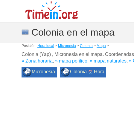
Colonia en el mapa
Posición:
Hora local
>
Micronesia
>
Colonia
>
Mapa
>
Colonia (Yap) , Micronesia en el mapa. Coordenada
» Zona horaria
,
» mapa político
,
» mapa naturales
,
» 
Micronesia
Colonia
Hora