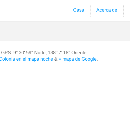
Casa
Acerca de
s GPS:
9° 30' 59" Norte
,
138° 7' 18" Oriente.
Colonia en el mapa noche
&
» mapa de Google
.