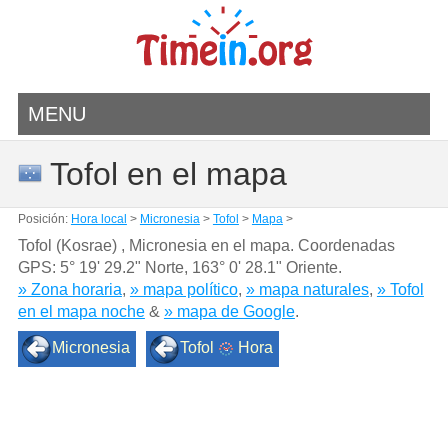
MENU
Tofol en el mapa
Posición:
Hora local
>
Micronesia
>
Tofol
>
Mapa
>
Tofol (Kosrae) , Micronesia en el mapa. Coordenadas
GPS:
5° 19' 29.2" Norte
,
163° 0' 28.1" Oriente.
» Zona horaria
,
» mapa político
,
» mapa naturales
,
» Tofol
en el mapa noche
&
» mapa de Google
.
Micronesia
Tofol
Hora