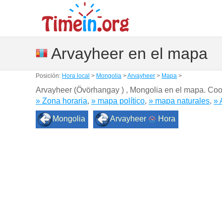
Arvayheer en el mapa
Posición:
Hora local
>
Mongolia
>
Arvayheer
>
Mapa
>
Arvayheer (Övörhangay ) , Mongolia en el mapa. C
» Zona horaria
,
» mapa político
,
» mapa naturales
,
» 
Mongolia
Arvayheer
Hora