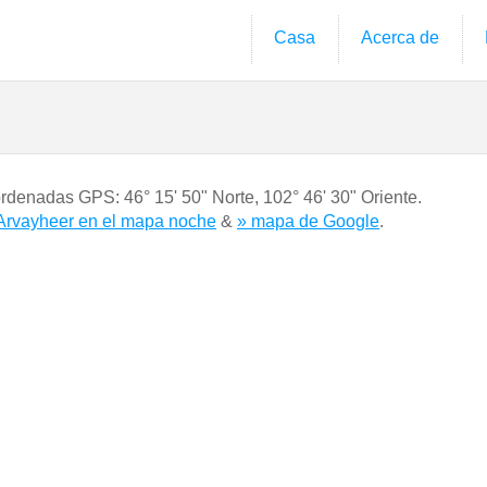
Casa
Acerca de
oordenadas GPS:
46° 15' 50" Norte
,
102° 46' 30" Oriente.
Arvayheer en el mapa noche
&
» mapa de Google
.