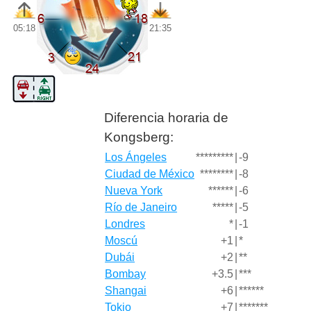
05:18
21:35
Diferencia horaria de
Kongsberg:
Los Ángeles
*********
|
-9
Ciudad de México
********
|
-8
Nueva York
******
|
-6
Río de Janeiro
*****
|
-5
Londres
*
|
-1
Moscú
+1
|
*
Dubái
+2
|
**
Bombay
+3.5
|
***
Shangai
+6
|
******
Tokio
+7
|
*******