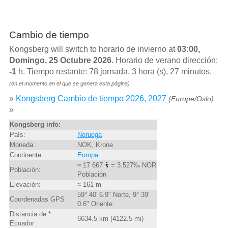
Cambio de tiempo
Kongsberg will switch to horario de invierno at
03:00,
Domingo, 25 Octubre 2026
. Horario de verano dirección:
-1
h. Tiempo restante: 78 jornada, 3 hora (s), 27 minutos.
(en el momento en el que se genera esta página)
»
Kongsberg Cambio de tiempo 2026, 2027
(Europe/Oslo)
»
Kongsberg info:
País:
Noruega
Moneda:
NOK, Krone
Continente:
Europa
≈ 17 667
= 3.527‰ NOR
Población:
Población
Elevación:
≈ 161 m
59° 40' 6.9" Norte, 9° 39'
Coordenadas GPS
0.6" Oriente
Distancia de *
6634.5 km (4122.5 mi)
Ecuador: