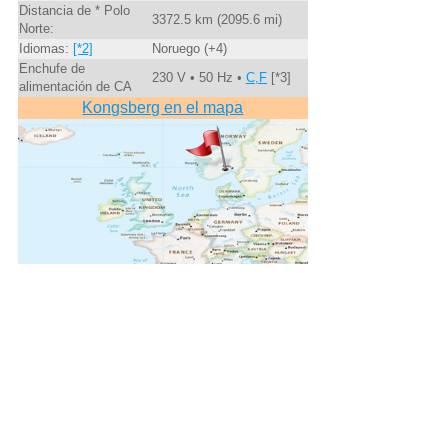
Distancia de * Polo
3372.5 km (2095.6 mi)
Norte:
Idiomas:
[*2]
Noruego (+4)
Enchufe de
230 V • 50 Hz •
C,F
[*3]
alimentación de CA
Kongsberg en el mapa