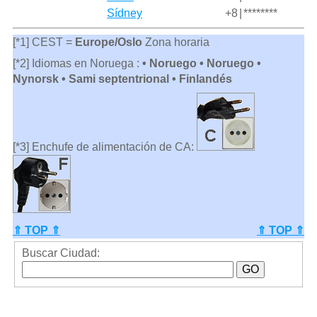
Sídney
+8
|
********
[*1] CEST =
Europe/Oslo
Zona horaria
[*2] Idiomas en Noruega :
• Noruego • Noruego •
Nynorsk • Sami septentrional • Finlandés
[*3] Enchufe de alimentación de CA:
⇑ TOP ⇑
⇑ TOP ⇑
Buscar Ciudad: