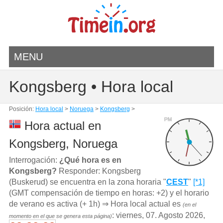
MENU
Kongsberg • Hora local
Posición:
Hora local
>
Noruega
>
Kongsberg
>
PM
Hora actual en
Kongsberg, Noruega
Interrogación:
¿Qué hora es en
Kongsberg?
Responder: Kongsberg
(Buskerud) se encuentra en la zona horaria "
CEST
"
[*1]
(GMT compensación de tiempo en horas: +2) y el horario
de verano es activa (+ 1h) ⇒ Hora local actual es
(en el
: viernes, 07. Agosto 2026,
momento en el que se genera esta página)