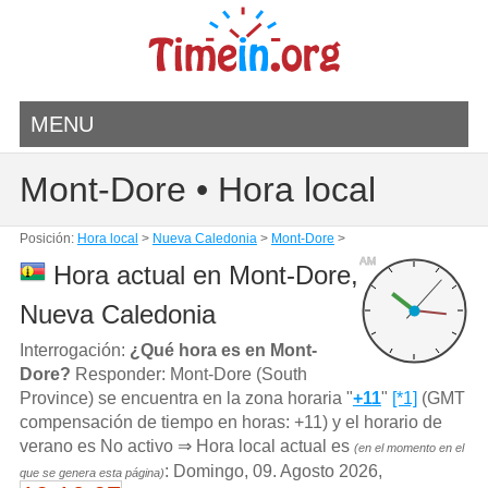
MENU
Mont-Dore • Hora local
Posición:
Hora local
>
Nueva Caledonia
>
Mont-Dore
>
AM
Hora actual en Mont-Dore,
Nueva Caledonia
Interrogación:
¿Qué hora es en Mont-
Dore?
Responder: Mont-Dore (South
Province) se encuentra en la zona horaria "
+11
"
[*1]
(GMT
compensación de tiempo en horas: +11) y el horario de
verano es No activo ⇒ Hora local actual es
(en el momento en el
: Domingo, 09. Agosto 2026,
que se genera esta página)