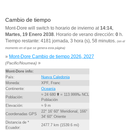
Cambio de tiempo
Mont-Dore will switch to horario de invierno at
14:14,
Martes, 19 Enero 2038
. Horario de verano dirección:
0
h.
Tiempo restante: 4181 jornada, 3 hora (s), 58 minutos.
(en el
momento en el que se genera esta página)
»
Mont-Dore Cambio de tiempo 2026, 2027
»
(Pacific/Noumea)
Mont-Dore info:
País:
Nueva Caledonia
Moneda:
XPF, Franc
Continente:
Oceanía
≈ 24 680
= 113.999‰ NCL
Población:
Población
Elevación:
≈ 9 m
22° 16' 60" Meridional, 166°
Coordenadas GPS
34' 60" Oriente
Distancia de *
2477.7 km (1539.6 mi)
Ecuador: