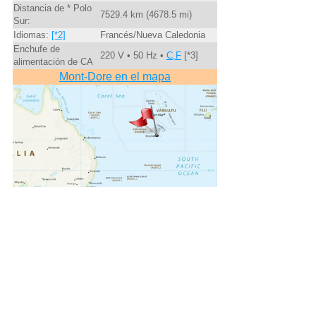
Distancia de * Polo
7529.4 km (4678.5 mi)
Sur:
Idiomas:
[*2]
Francés/Nueva Caledonia
Enchufe de
220 V • 50 Hz •
C,F
[*3]
alimentación de CA
Mont-Dore en el mapa