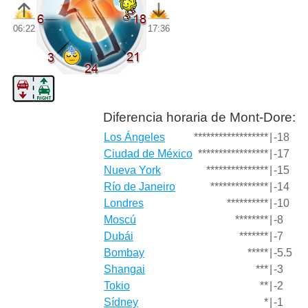
06:22
17:36
Diferencia horaria de Mont-Dore:
Los Ángeles
******************
|
-18
Ciudad de México
*****************
|
-17
Nueva York
***************
|
-15
Río de Janeiro
**************
|
-14
Londres
**********
|
-10
Moscú
********
|
-8
Dubái
*******
|
-7
Bombay
*****
|
-5.5
Shangai
***
|
-3
Tokio
**
|
-2
Sídney
*
|
-1