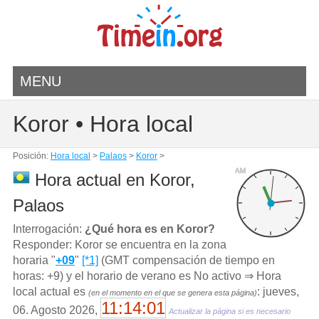
MENU
Koror • Hora local
Posición:
Hora local
>
Palaos
>
Koror
>
AM
Hora actual en Koror,
Palaos
Interrogación:
¿Qué hora es en Koror?
Responder: Koror se encuentra en la zona
horaria "
+09
"
[*1]
(GMT compensación de tiempo en
horas: +9) y el horario de verano es No activo ⇒ Hora
local actual es
: jueves,
(en el momento en el que se genera esta página)
11:14:01
06. Agosto 2026,
Actualizar la página si es necesario