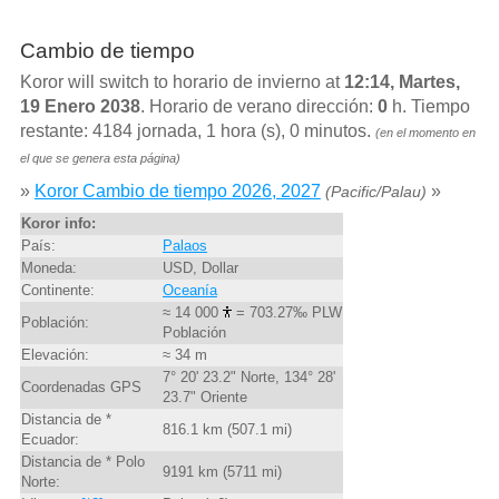
Cambio de tiempo
Koror will switch to horario de invierno at
12:14, Martes,
19 Enero 2038
. Horario de verano dirección:
0
h. Tiempo
restante: 4184 jornada, 1 hora (s), 0 minutos.
(en el momento en
el que se genera esta página)
»
Koror Cambio de tiempo 2026, 2027
»
(Pacific/Palau)
Koror info:
País:
Palaos
Moneda:
USD, Dollar
Continente:
Oceanía
≈ 14 000
= 703.27‰ PLW
Población:
Población
Elevación:
≈ 34 m
7° 20' 23.2" Norte, 134° 28'
Coordenadas GPS
23.7" Oriente
Distancia de *
816.1 km (507.1 mi)
Ecuador:
Distancia de * Polo
9191 km (5711 mi)
Norte: