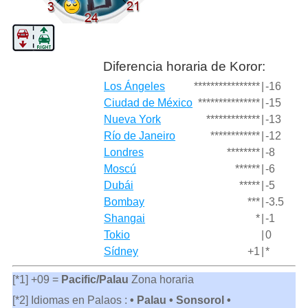
Diferencia horaria de Koror:
Los Ángeles
****************
|
-16
Ciudad de México
***************
|
-15
Nueva York
*************
|
-13
Río de Janeiro
************
|
-12
Londres
********
|
-8
Moscú
******
|
-6
Dubái
*****
|
-5
Bombay
***
|
-3.5
Shangai
*
|
-1
Tokio
|
0
Sídney
+1
|
*
[*1] +09 =
Pacific/Palau
Zona horaria
[*2] Idiomas en Palaos :
• Palau • Sonsorol •