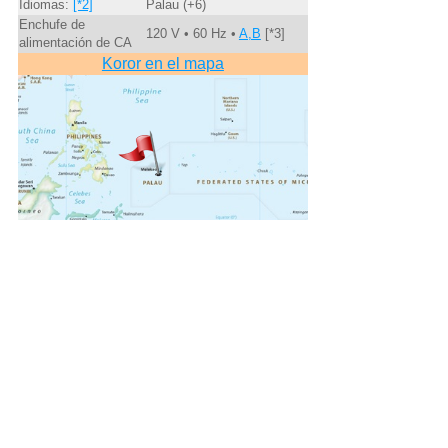
Idiomas:
[*2]
Palau (+6)
Enchufe de
120 V • 60 Hz •
A,B
[*3]
alimentación de CA
Koror en el mapa