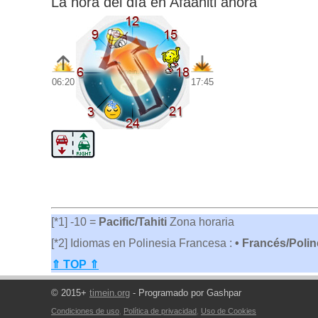
La hora del día en Afaahiti ahora
06:20
17:45
[*1] -10 =
Pacific/Tahiti
Zona horaria
[*2] Idiomas en Polinesia Francesa :
• Francés/Polin
⇑ TOP ⇑
© 2015+
timein.org
- Programado por Gashpar
Condiciones de uso
,
Política de privacidad
,
Uso de Cookies