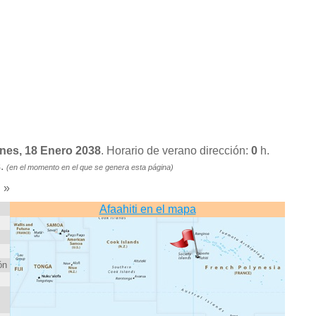
unes, 18 Enero 2038
. Horario de verano dirección:
0
h.
s.
(en el momento en el que se genera esta página)
»
)
Afaahiti en el mapa
ón