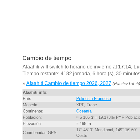
Cambio de tiempo
Afaahiti will switch to horario de invierno at
17:14, L
Tiempo restante: 4182 jornada, 6 hora (s), 30 minuto
»
Afaahiti Cambio de tiempo 2026, 2027
(Pacific/Tahiti
Afaahiti info:
País:
Polinesia Francesa
Moneda:
XPF, Franc
Continente:
Oceanía
Población:
≈ 5 186
= 19.173‰ PYF Poblaci
Elevación:
≈ 168 m
17° 45' 0" Meridional, 149° 16' 60"
Coordenadas GPS
Oeste