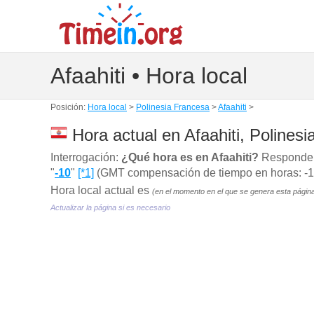
Afaahiti • Hora local
Posición:
Hora local
>
Polinesia Francesa
>
Afaahiti
>
Hora actual en Afaahiti, Polines
Interrogación:
¿Qué hora es en Afaahiti?
Responder:
"
-10
"
[*1]
(GMT compensación de tiempo en horas: -10)
Hora local actual es
(en el momento en el que se genera esta págin
Actualizar la página si es necesario