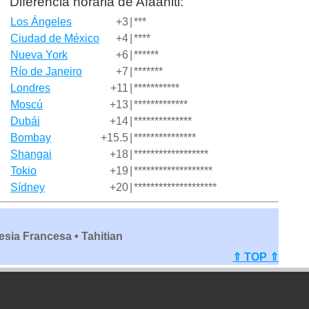
Diferencia horaria de Afaahiti:
Los Ángeles
+3
|
***
Ciudad de México
+4
|
****
Nueva York
+6
|
******
Río de Janeiro
+7
|
*******
Londres
+11
|
***********
Moscú
+13
|
*************
Dubái
+14
|
**************
Bombay
+15.5
|
***************
Shangai
+18
|
******************
Tokio
+19
|
*******************
Sídney
+20
|
********************
esia Francesa • Tahitian
⇑ TOP ⇑