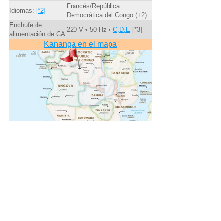
Francés/República
Idiomas:
[*2]
Democrática del Congo (+2)
Enchufe de
220 V • 50 Hz •
C,D,E
[*3]
alimentación de CA
Kananga en el mapa