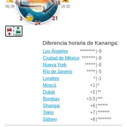
06:39
18:32
Diferencia horaria de Kananga:
Los Ángeles
*********
|
-9
Ciudad de México
********
|
-8
Nueva York
******
|
-6
Río de Janeiro
*****
|
-5
Londres
*
|
-1
Moscú
+1
|
*
Dubái
+2
|
**
Bombay
+3.5
|
***
Shangai
+6
|
******
Tokio
+7
|
*******
Sídney
+8
|
********