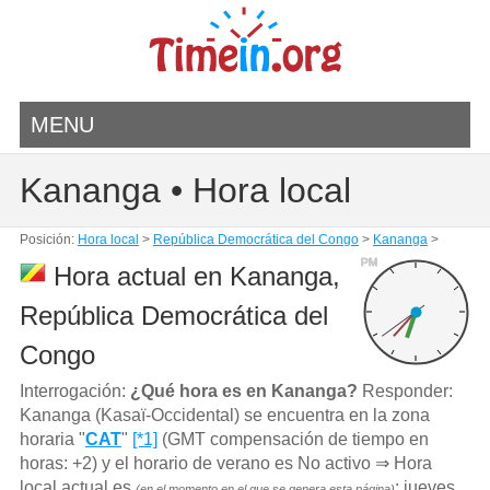
MENU
Kananga • Hora local
Posición:
Hora local
>
República Democrática del Congo
>
Kananga
>
PM
Hora actual en Kananga,
República Democrática del
Congo
Interrogación:
¿Qué hora es en Kananga?
Responder:
Kananga (Kasaï-Occidental) se encuentra en la zona
horaria "
CAT
"
[*1]
(GMT compensación de tiempo en
horas: +2) y el horario de verano es No activo ⇒ Hora
local actual es
: jueves,
(en el momento en el que se genera esta página)