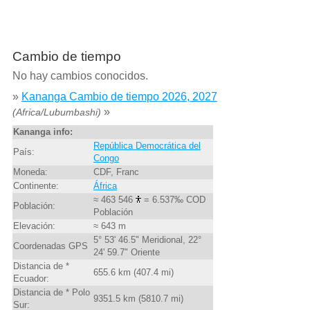
Cambio de tiempo
No hay cambios conocidos.
»
Kananga Cambio de tiempo 2026, 2027
»
(Africa/Lubumbashi)
Kananga info:
República Democrática del
País:
Congo
Moneda:
CDF, Franc
Continente:
África
≈ 463 546
= 6.537‰ COD
Población:
Población
Elevación:
≈ 643 m
5° 53' 46.5" Meridional, 22°
Coordenadas GPS
24' 59.7" Oriente
Distancia de *
655.6 km (407.4 mi)
Ecuador:
Distancia de * Polo
9351.5 km (5810.7 mi)
Sur: